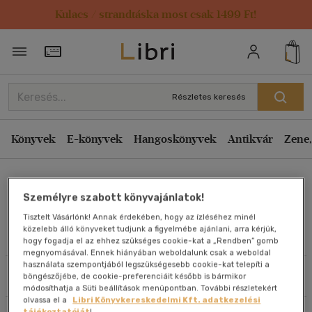
Kulacs / strandtáska most csak 1499 Ft!
Rendezés
Törzsvásárlói Kártya adatai
Rendezés
Kiadás éve szerint csökkenő
Részletes keresés
Kiadás éve szerint növekvő
Ár szerint csökkenő
Könyvek
E-könyvek
Hangoskönyvek
Antikvár
Zene,
Ár szerint növekvő
Torma Edit
Eladott darabszám szerint csökkenő
Személyre szabott könyvajánlatok!
Eladott darabszám szerint növekvő
Tisztelt Vásárlónk! Annak érdekében, hogy az ízléséhez minél
Cím szerint A-Z
közelebb álló könyveket tudjunk a figyelmébe ajánlani, arra kérjük,
Művei
hogy fogadja el az ehhez szükséges cookie-kat a „Rendben” gomb
Szerző szerint A-Z
megnyomásával. Ennek hiányában weboldalunk csak a weboldal
használata szempontjából legszükségesebb cookie-kat telepíti a
Szűrés
Rendezés
böngészőjébe, de cookie-preferenciáit később is bármikor
Megjelenítés
módosíthatja a Süti beállítások menüpontban. További részletekért
olvassa el a
Libri Könyvkereskedelmi Kft. adatkezelési
20 db / oldal
tájékoztatóját
!