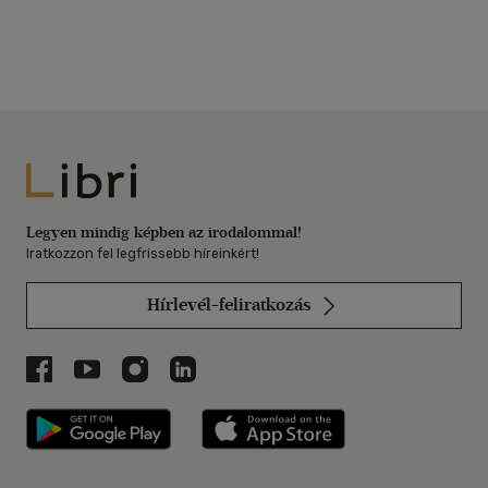
Libri
Legyen mindig képben az irodalommal!
Iratkozzon fel legfrissebb híreinkért!
Hírlevél-feliratkozás
Libri a Facebookon
Libri a Youtube-on
Libri az Instagramon
Libri a LinkedInen
Libri applikáció Szerezd meg: Google P
Libri applikáció 