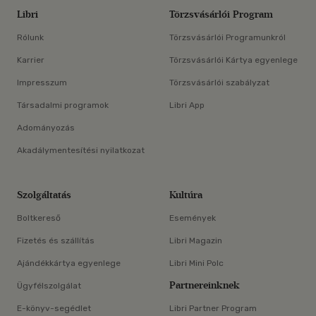
Libri
Törzsvásárlói Program
Rólunk
Törzsvásárlói Programunkról
Karrier
Törzsvásárlói Kártya egyenlege
Impresszum
Törzsvásárlói szabályzat
Társadalmi programok
Libri App
Adományozás
Akadálymentesítési nyilatkozat
Szolgáltatás
Kultúra
Boltkereső
Események
Fizetés és szállítás
Libri Magazin
Ajándékkártya egyenlege
Libri Mini Polc
Partnereinknek
Ügyfélszolgálat
E-könyv-segédlet
Libri Partner Program