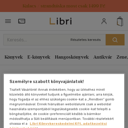
Kulacs / strandtáska most csak 1499 Ft!
Rendezés
Törzsvásárlói Kártya adatai
Rendezés
Kiadás éve szerint csökkenő
Részletes keresés
Kiadás éve szerint növekvő
Ár szerint csökkenő
Könyvek
E-könyvek
Hangoskönyvek
Antikvár
Zene,
Ár szerint növekvő
Szipőcs Krisztina
Eladott darabszám szerint csökkenő
Személyre szabott könyvajánlatok!
Eladott darabszám szerint növekvő
Tisztelt Vásárlónk! Annak érdekében, hogy az ízléséhez minél
Cím szerint A-Z
közelebb álló könyveket tudjunk a figyelmébe ajánlani, arra kérjük,
Művei
hogy fogadja el az ehhez szükséges cookie-kat a „Rendben” gomb
Szerző szerint A-Z
megnyomásával. Ennek hiányában weboldalunk csak a weboldal
használata szempontjából legszükségesebb cookie-kat telepíti a
Szűrés
Rendezés
böngészőjébe, de cookie-preferenciáit később is bármikor
Megjelenítés
módosíthatja a Süti beállítások menüpontban. További részletekért
olvassa el a
Libri Könyvkereskedelmi Kft. adatkezelési
20 db / oldal