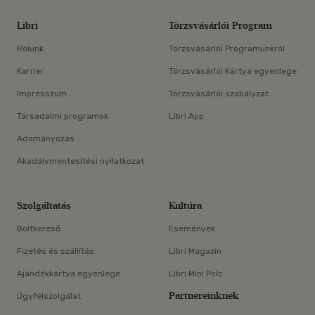
Libri
Törzsvásárlói Program
Rólunk
Törzsvásárlói Programunkról
Karrier
Törzsvásárlói Kártya egyenlege
Impresszum
Törzsvásárlói szabályzat
Társadalmi programok
Libri App
Adományozás
Akadálymentesítési nyilatkozat
Szolgáltatás
Kultúra
Boltkereső
Események
Fizetés és szállítás
Libri Magazin
Ajándékkártya egyenlege
Libri Mini Polc
Partnereinknek
Ügyfélszolgálat