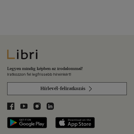
Libri
Legyen mindig képben az irodalommal!
Iratkozzon fel legfrissebb híreinkért!
Hírlevél-feliratkozás
Libri a Facebookon
Libri a Youtube-on
Libri az Instagramon
Libri a LinkedInen
Libri applikáció Szerezd meg: Google P
Libri applikáció 