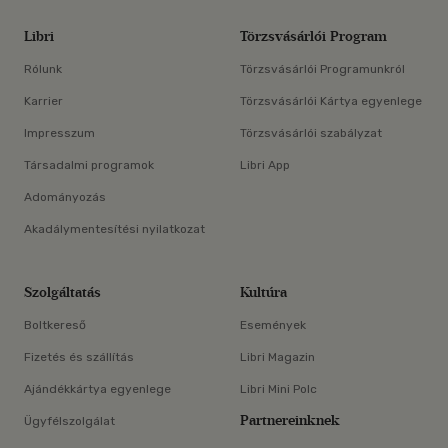
Libri
Törzsvásárlói Program
Rólunk
Törzsvásárlói Programunkról
Karrier
Törzsvásárlói Kártya egyenlege
Impresszum
Törzsvásárlói szabályzat
Társadalmi programok
Libri App
Adományozás
Akadálymentesítési nyilatkozat
Szolgáltatás
Kultúra
Boltkereső
Események
Fizetés és szállítás
Libri Magazin
Ajándékkártya egyenlege
Libri Mini Polc
Partnereinknek
Ügyfélszolgálat