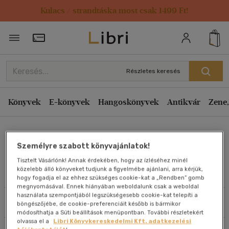
Kulacs / strandtáska most csak 1499 Ft!
Rendezés
Törzsvásárlói Kártya adatai
Rendezés
Kiadás éve szerint csökkenő
Részletes keresés
Kiadás éve szerint növekvő
Ár szerint csökkenő
Könyvek
E-könyvek
Hangoskönyvek
Antikvár
Zene,
Ár szerint növekvő
Szenes Zoltán
Eladott darabszám szerint csökkenő
Személyre szabott könyvajánlatok!
Eladott darabszám szerint növekvő
Tisztelt Vásárlónk! Annak érdekében, hogy az ízléséhez minél
Cím szerint A-Z
közelebb álló könyveket tudjunk a figyelmébe ajánlani, arra kérjük,
Művei
hogy fogadja el az ehhez szükséges cookie-kat a „Rendben” gomb
Szerző szerint A-Z
megnyomásával. Ennek hiányában weboldalunk csak a weboldal
használata szempontjából legszükségesebb cookie-kat telepíti a
Szűrés
Rendezés
böngészőjébe, de cookie-preferenciáit később is bármikor
Megjelenítés
módosíthatja a Süti beállítások menüpontban. További részletekért
olvassa el a
Libri Könyvkereskedelmi Kft. adatkezelési
20 db / oldal