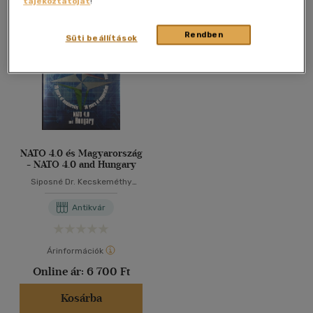
tájékoztatóját
!
Összesen
1
db
40 db / oldal
Rendben
Süti beállítások
Alkalmaz
NATO 4.0 és Magyarország
- NATO 4.0 and Hungary
Siposné Dr. Kecskeméthy
Klára
-
Szenes Zoltán
Antikvár
Árinformációk
Online ár:
6 700 Ft
Kosárba