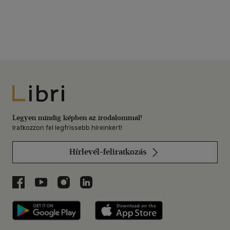
Libri
Legyen mindig képben az irodalommal!
Iratkozzon fel legfrissebb híreinkért!
Hírlevél-feliratkozás
Libri a Facebookon
Libri a Youtube-on
Libri az Instagramon
Libri a LinkedInen
Libri applikáció Szerezd meg: Google P
Libri applikáció 