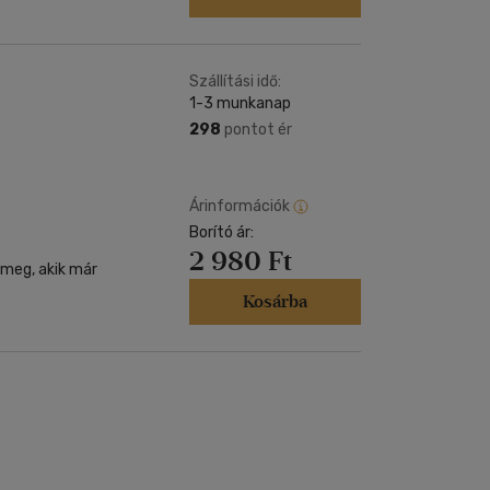
Szállítási idő:
1-3 munkanap
298
pontot ér
Árinformációk
Borító ár:
2 980 Ft
meg, akik már
Kosárba