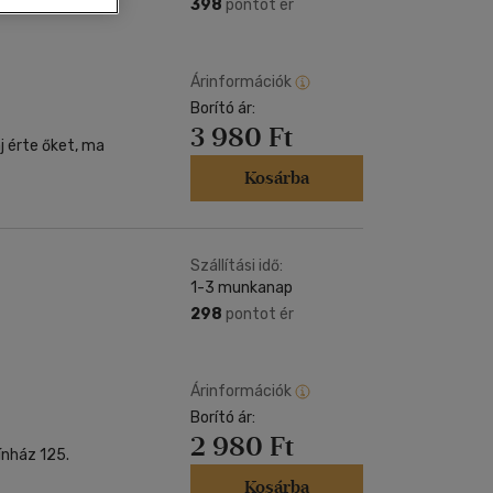
Kártya
398
pontot ér
Vallás, mitológia
m
Képeslap
és Természet
yv
Naptár
Árinformációk
k
Borító ár:
Papír, írószer
3 980 Ft
ok
j érte őket, ma
Kosárba
Szállítási idő:
1-3 munkanap
298
pontot ér
Árinformációk
Borító ár:
2 980 Ft
ínház 125.
Kosárba