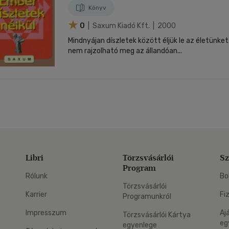
Könyv
0
| Saxum Kiadó Kft. | 2000
Mindnyájan díszletek között éljük le az életünke
nem rajzolható meg az állandóan...
Libri
Törzsvásárlói
Sz
Program
Rólunk
Bo
Törzsvásárlói
Karrier
Fi
Programunkról
Impresszum
Aj
Törzsvásárlói Kártya
eg
egyenlege