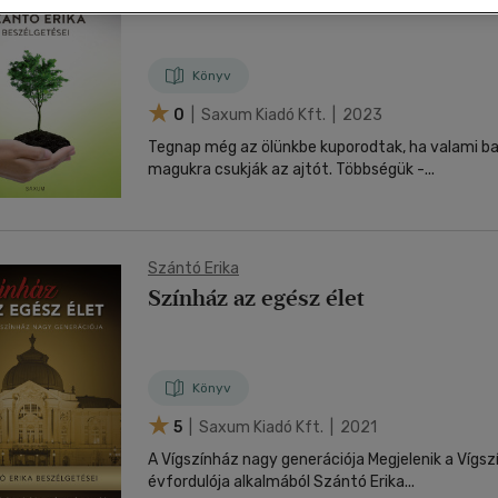
nyelvű
Egyéb áru,
jaink, bulvár, politika
jaink, bulvár, politika
Sport, természetjárás
Ismeretterjesztő
Nyelvkönyv, szótár, idegen nyelvű
Hangzóanyag
Történelem
Szatíra
Történelem
Térkép
Történele
szolgáltatás
Pénz, gazdaság, üzleti élet
lvkönyv, szótár, idegen nyelvű
lvkönyv, szótár, idegen nyelvű
Számítástechnika, internet
Játékfilm
Pénz, gazdaság, üzleti élet
Papír, írószer
Tudomány és Természet
Színház
Tudomány és Természet
Naptár
Tudomány 
E-hangoskön
Sport, természetjárás
Könyv
Kaland
Természetfilm
Kártya
Utazás
Társasjátéko
0
| Saxum Kiadó Kft. | 2023
Kötelező
Thriller,Pszicho-
Kreatív játék
olvasmányok-
thriller
Tegnap még az ölünkbe kuporodtak, ha valami ba
filmfeld.
magukra csukják az ajtót. Többségük -...
Történelmi
Krimi
Tv-sorozatok
Misztikus
Szántó Erika
Színház az egész élet
Könyv
5
| Saxum Kiadó Kft. | 2021
A Vígszínház nagy generációja Megjelenik a Vígsz
évfordulója alkalmából Szántó Erika...