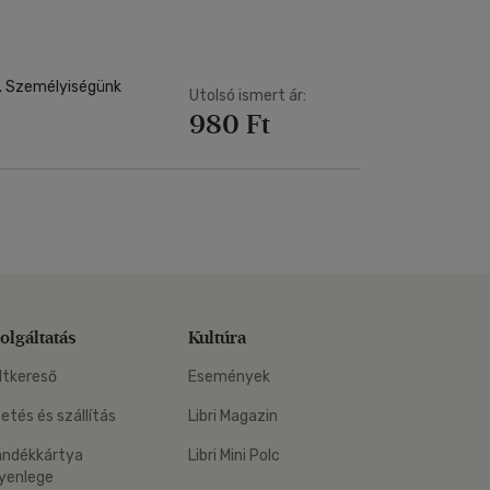
t. Személyiségünk
Utolsó ismert ár:
980 Ft
olgáltatás
Kultúra
ltkereső
Események
zetés és szállítás
Libri Magazin
ándékkártya
Libri Mini Polc
yenlege