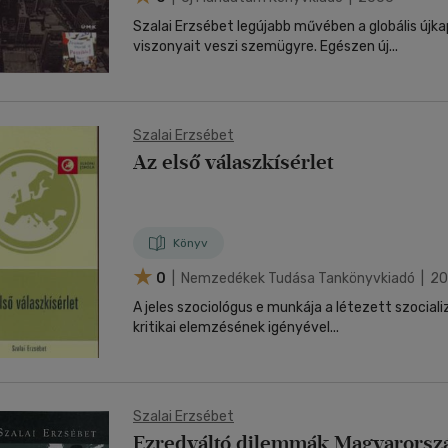
Szalai Erzsébet legújabb művében a globális újk
viszonyait veszi szemügyre. Egészen új...
Szalai Erzsébet
Az első válaszkísérlet
Könyv
0
| Nemzedékek Tudása Tankönyvkiadó | 2
A jeles szociológus e munkája a létezett szociali
kritikai elemzésének igényével...
Szalai Erzsébet
Ezredváltó dilemmák Magyarorsz