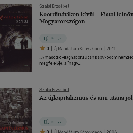
Szalai Erzsébet
Koordinátákon kívül - Fiatal felnőt
Magyarországon
Könyv
0
| Új Mandátum Könyvkiadó | 2011
,,A második világháború után baby-boom nemze
megfelelője, a "nagy...
Szalai Erzsébet
Az újkapitalizmus és ami utána jöhe
Könyv
0
| Új Mandátum Könyvkiadó | 2006