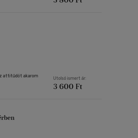
az attitűdöt akarom
Utolsó ismert ár:
3 600 Ft
térben