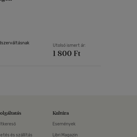
ndszerváltásnak
Utolsó ismert ár:
1 800 Ft
olgáltatás
Kultúra
ltkereső
Események
zetés és szállítás
Libri Magazin