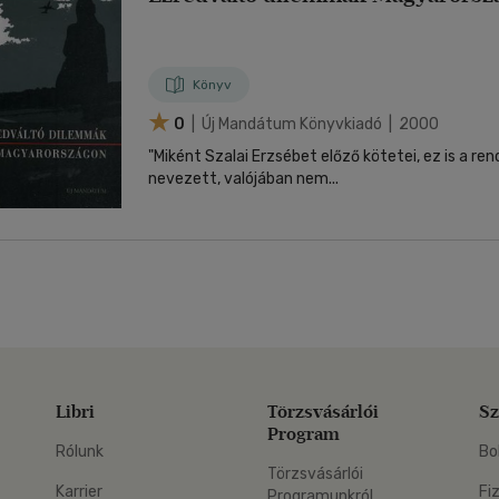
Könyv
0
| Új Mandátum Könyvkiadó | 2000
"Miként Szalai Erzsébet előző kötetei, ez is a re
nevezett, valójában nem...
Libri
Törzsvásárlói
Sz
Program
Rólunk
Bo
Törzsvásárlói
Karrier
Fi
Programunkról