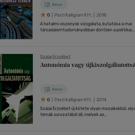
Könyv
0
| Pesti Kalligram Kft. | 2018
A hatalmi viszonyok vizsgálata, kutatása a mai
társadalomtudományokban döntően a politikai...
Szalai Erzsébet
Autonómia vagy újkiszolgáltatotts
Könyv
0
| Pesti Kalligram Kft. | 2014
Szalai Erzsébet új kötete olyan mozaikokból, oly
témák sorozatából áll, melyek az...