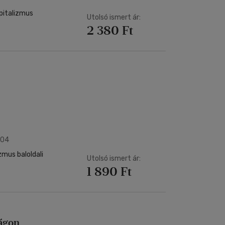
apitalizmus
Utolsó ismert ár:
2 380 Ft
004
zmus baloldali
Utolsó ismert ár:
1 890 Ft
ágon