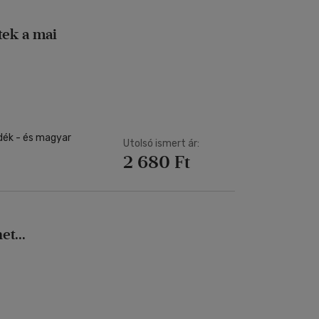
tek a mai
dék - és magyar
Utolsó ismert ár:
2 680 Ft
t...