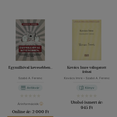
Egymillióval kevesebben...
Kovács Imre válogatott
írásai
Szabó A. Ferenc
Kovács Imre
-
Szabó A. Ferenc
Antikvár
Könyv
Utolsó ismert ár:
Árinformációk
945 Ft
Online ár:
2 000 Ft