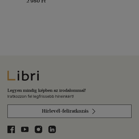
2 980 Ft
Libri
Legyen mindig képben az irodalommal!
Iratkozzon fel legfrissebb híreinkért!
Hírlevél-feliratkozás
Libri a Facebookon
Libri a Youtube-on
Libri az Instagramon
Libri a LinkedInen