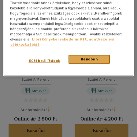
Összesen
5
db
Tisztelt Vásárlónk! Annak érdekében, hogy az ízléséhez minél
közelebb álló könyveket tudjunk a figyelmébe ajánlani, arra kérjük,
40 db / oldal
hogy fogadja el az ehhez szükséges cookie-kat a „Rendben” gomb
megnyomásával. Ennek hiányában weboldalunk csak a weboldal
használata szempontjából legszükségesebb cookie-kat telepíti a
böngészőjébe, de cookie-preferenciáit később is bármikor
Alkalmaz
módosíthatja a Süti beállítások menüpontban. További részletekért
olvassa el a
Libri Könyvkereskedelmi Kft. adatkezelési
tájékoztatóját
!
Rendben
Süti beállítások
Tanulmányok és
Demográfiai problémák
emlékmozaikok az 56-os
biztonságpolitikai
forradalomról
vonatkozásai egykor és ma
Szabó A. Ferenc
Szabó A. Ferenc
Antikvár
Antikvár
Árinformációk
Árinformációk
Online ár:
2 800 Ft
Online ár:
4 200 Ft
Kosárba
Kosárba