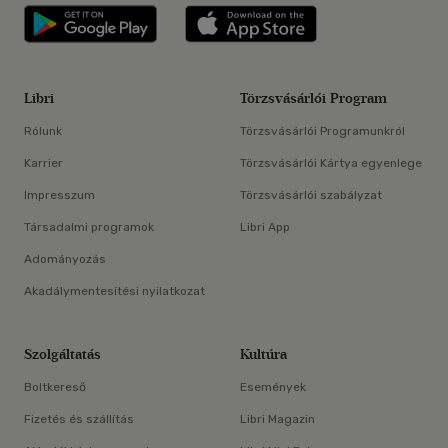
Libri applikáció Szerezd meg: Google P
Libri applikáció 
Libri
Törzsvásárlói Program
Rólunk
Törzsvásárlói Programunkról
Karrier
Törzsvásárlói Kártya egyenlege
Impresszum
Törzsvásárlói szabályzat
Társadalmi programok
Libri App
Adományozás
Akadálymentesítési nyilatkozat
Szolgáltatás
Kultúra
Boltkereső
Események
Fizetés és szállítás
Libri Magazin