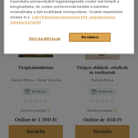
Összesen
3
db
használata szempontjából legszükségesebb cookie-kat telepíti a
böngészőjébe, de cookie-preferenciáit később is bármikor
40 db / oldal
módosíthatja a Süti beállítások menüpontban. További részletekért
olvassa el a
Libri Könyvkereskedelmi Kft. adatkezelési
tájékoztatóját
!
Alkalmaz
Rendben
Süti beállítások
Virágkalendárium
Virágos ablakok, erkélyek
és tetőkertek
Sulyok Mária
-
Timár Zsuzsa
Sulyok Mária
Antikvár
Antikvár
Árinformációk
Árinformációk
Online ár:
1 200 Ft
Online ár:
950 Ft
Kosárba
Kosárba