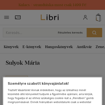
Kulacs / strandtáska most csak 1499 Ft!
Rendezés
Törzsvásárlói Kártya adatai
Rendezés
Kiadás éve szerint csökkenő
Részletes keresés
Kiadás éve szerint növekvő
Ár szerint csökkenő
Könyvek
E-könyvek
Hangoskönyvek
Antikvár
Zene,
Ár szerint növekvő
Sulyok Mária
Eladott darabszám szerint csökkenő
Eladott darabszám szerint növekvő
Cím szerint A-Z
Művei
Személyre szabott könyvajánlatok!
Szerző szerint A-Z
Tisztelt Vásárlónk! Annak érdekében, hogy az ízléséhez minél
Szűrés
Rendezés
közelebb álló könyveket tudjunk a figyelmébe ajánlani, arra kérjük,
Megjelenítés
hogy fogadja el az ehhez szükséges cookie-kat a „Rendben” gomb
megnyomásával. Ennek hiányában weboldalunk csak a weboldal
20 db / oldal