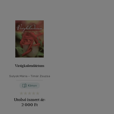
Virágkalendárium
Sulyok Mária
-
Timár Zsuzsa
Könyv
Utolsó ismert ár:
2 000 Ft