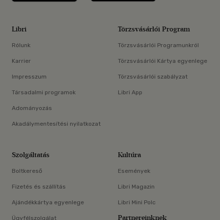
Libri
Törzsvásárlói Program
Rólunk
Törzsvásárlói Programunkról
Karrier
Törzsvásárlói Kártya egyenlege
Impresszum
Törzsvásárlói szabályzat
Társadalmi programok
Libri App
Adományozás
Akadálymentesítési nyilatkozat
Szolgáltatás
Kultúra
Boltkereső
Események
Fizetés és szállítás
Libri Magazin
Ajándékkártya egyenlege
Libri Mini Polc
Partnereinknek
Ügyfélszolgálat