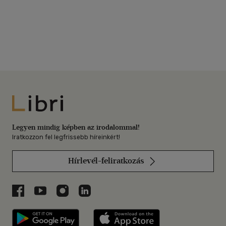
Libri
Legyen mindig képben az irodalommal!
Iratkozzon fel legfrissebb híreinkért!
Hírlevél-feliratkozás
Libri a Facebookon
Libri a Youtube-on
Libri az Instagramon
Libri a LinkedInen
Libri applikáció Szerezd meg: Google P
Libri applikáció 