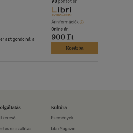
Kártya
90
pontot ér
Vallás, mitológia
m
Képeslap
és Természet
yv
Naptár
Árinformációk
k
Online ár:
Papír, írószer
900 Ft
ok
r azt gondolná: a
Kosárba
olgáltatás
Kultúra
ltkereső
Események
zetés és szállítás
Libri Magazin