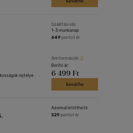
Kosárba
Szállítási idő:
1-3 munkanap
649
pontot ér
Árinformációk
Borító ár:
6 499 Ft
kosságok rejtélye
Kosárba
Azonnal letölthető
6.
529
pontot ér