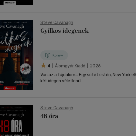
Steve Cavanagh
Gyilkos idegenek
Könyv
4
| Álomgyár Kiadó | 2026
Van az a fájdalom... Egy sötét estén, New York előkelő negyedében
két idegen véletlenül...
Steve Cavanagh
48 óra