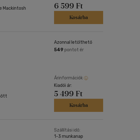
6 599 Ft
re Mackintosh
Kosárba
Azonnal letölthető
549
pontot ér
Árinformációk
Kiadói ár:
5 499 Ft
lőtt
Kosárba
Szállítási idő:
1-3 munkanap