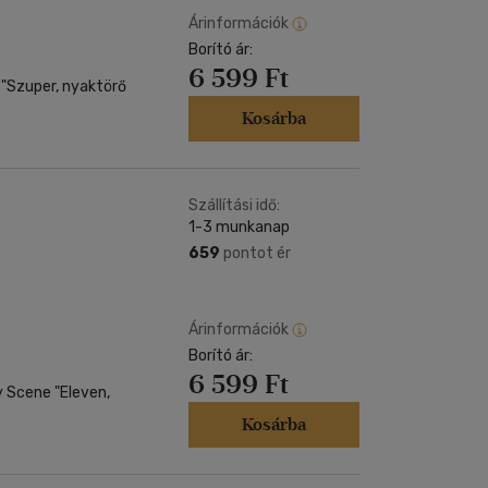
Árinformációk
Borító ár:
6 599 Ft
ő
Kosárba
Szállítási idő:
1-3 munkanap
659
pontot ér
Árinformációk
Borító ár:
6 599 Ft
 "Eleven,
Kosárba