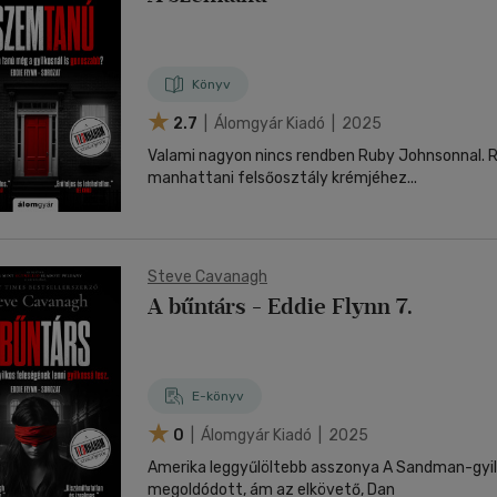
Könyv
2.7
| Álomgyár Kiadó | 2025
Valami nagyon nincs rendben Ruby Johnsonnal. Ruby egykor a
manhattani felsőosztály krémjéhez...
Steve Cavanagh
A bűntárs - Eddie Flynn 7.
E-könyv
0
| Álomgyár Kiadó | 2025
Amerika leggyűlöltebb asszonya A Sandman-gyil
megoldódott, ám az elkövető, Dan