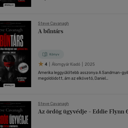
Steve Cavanagh
A bűntárs
Könyv
4
| Álomgyár Kiadó | 2025
Amerika leggyűlöltebb asszonya A Sandman-gyil
megoldódott, ám az elkövető, Daniel...
Steve Cavanagh
Az ördög ügyvédje - Eddie Flynn 