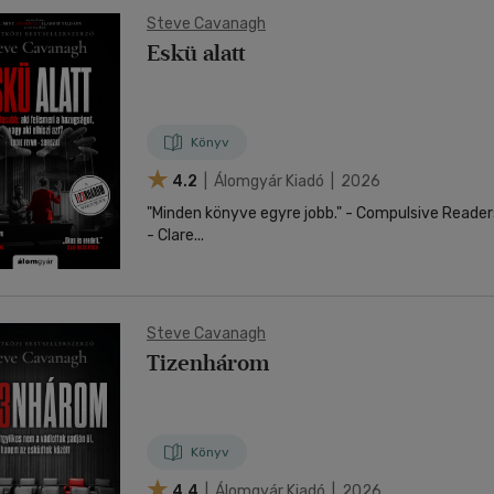
Steve Cavanagh
Eskü alatt
Könyv
4.2
| Álomgyár Kiadó | 2026
"Minden könyve egyre jobb." - Compulsive Readers "Okos és eredeti
- Clare...
Steve Cavanagh
Tizenhárom
Könyv
4.4
| Álomgyár Kiadó | 2026