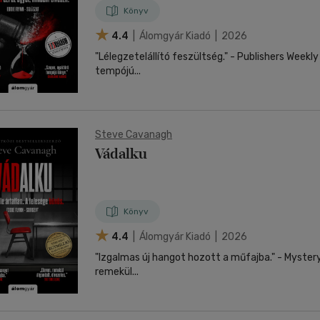
Könyv
4.4
| Álomgyár Kiadó | 2026
"Lélegzetelállító feszültség." - Publishers Weekly "Szuper, nyaktör
tempójú...
Steve Cavanagh
Vádalku
Könyv
4.4
| Álomgyár Kiadó | 2026
"Izgalmas új hangot hozott a műfajba." - Mystery Scene
remekül...