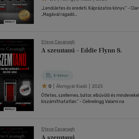
,,Lendületes és eredeti. Káprázatos könyv." - Cla
,,Magával ragadó...
Steve Cavanagh
A szemtanú - Eddie Flynn 8.
E-könyv
0
| Álomgyár Kiadó | 2025
Ötletes, szellemes, bátor, elbűvölő és mindeneke
kiszámíthatatlan." - Celinelingg Valami na
Steve Cavanagh
A szemtanú