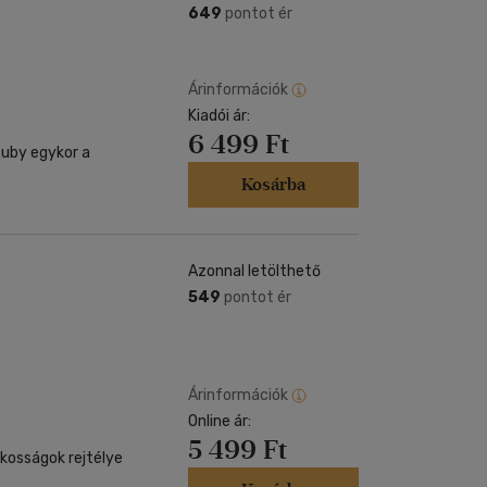
649
pontot ér
Árinformációk
Kiadói ár:
6 499 Ft
Kosárba
Azonnal letölthető
549
pontot ér
Árinformációk
Online ár:
5 499 Ft
kosságok rejtélye