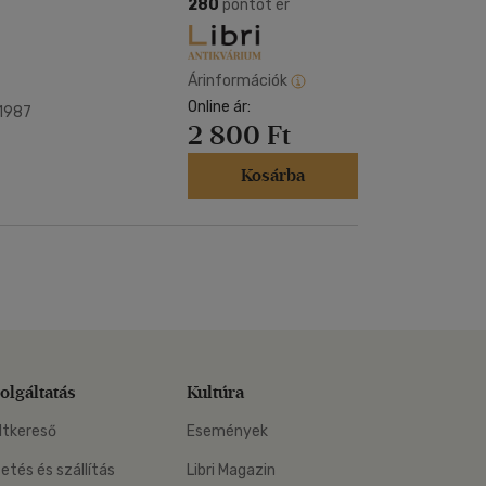
Kártya
280
pontot ér
m
Képeslap
és Természet
yv
Naptár
Árinformációk
k
Online ár:
Papír, írószer
1987
2 800 Ft
ok
Kosárba
olgáltatás
Kultúra
ltkereső
Események
zetés és szállítás
Libri Magazin