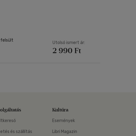
Kártya
Vallás, mitológia
m
Képeslap
és Természet
yv
Naptár
k
Papír, írószer
ok
felsült
Utolsó ismert ár:
2 990 Ft
olgáltatás
Kultúra
ltkereső
Események
zetés és szállítás
Libri Magazin