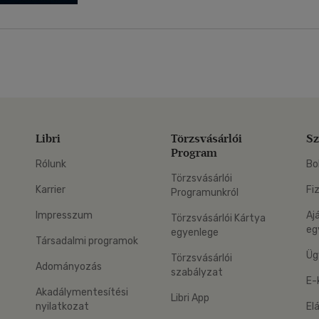
Libri
Törzsvásárlói
Sz
Program
Rólunk
Bo
Törzsvásárlói
Karrier
Fi
Programunkról
Impresszum
Aj
Törzsvásárlói Kártya
eg
egyenlege
Társadalmi programok
Üg
Törzsvásárlói
Adományozás
szabályzat
E-
Akadálymentesítési
Libri App
nyilatkozat
El