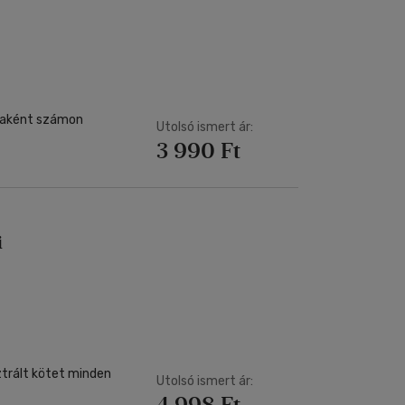
Kártya
Vallás, mitológia
m
Képeslap
és Természet
yv
Naptár
k
Papír, írószer
ok
ataként számon
Utolsó ismert ár:
3 990 Ft
i
sztrált kötet minden
Utolsó ismert ár:
4 998 Ft