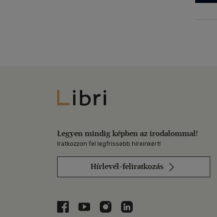
Libri
Legyen mindig képben az irodalommal!
Iratkozzon fel legfrissebb híreinkért!
Hírlevél-feliratkozás
Libri a Facebookon
Libri a Youtube-on
Libri az Instagramon
Libri a LinkedInen