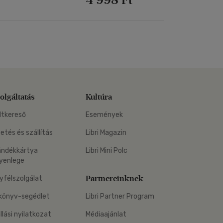
olgáltatás
Kultúra
ltkereső
Események
zetés és szállítás
Libri Magazin
ándékkártya
Libri Mini Polc
yenlege
Partnereinknek
yfélszolgálat
könyv-segédlet
Libri Partner Program
állási nyilatkozat
Médiaajánlat