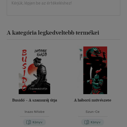
Kérjük, lépjen be az értékeléshez!
A kategória legkedveltebb termékei
Busidó - A szamuráj útja
A háború művészete
Inazo Nitobe
Szun-Ce
Könyv
Könyv