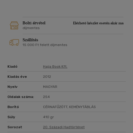
tanszékvezető docense főleg a II. világháborús angol
hadsereg történetével foglalkozik. Kiemelt kutatási területe
a normandiai hadjárat. Dr. Russel Hart az Ohio Állami Egyetem
történelmi tanszékének vezető docense. Kutatási területe a
Bolti átvétel
Elérhető készlet esetén akár ma
német és angol hadsereg II. világháborús története.
díjmentes
Szállítás
15 000 Ft felett díjmentes
Kiadó
Hajja Book Kft.
Kiadás éve
2012
Nyelv
MAGYAR
Oldalak száma:
254
Borító
CÉRNAFŰZÖTT, KEMÉNYTÁBLÁS
Súly
410 gr
Sorozat
20. Századi Hadtörténet