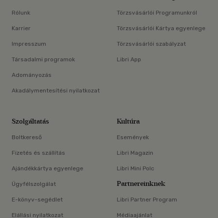
Rólunk
Törzsvásárlói Programunkról
Karrier
Törzsvásárlói Kártya egyenlege
Impresszum
Törzsvásárlói szabályzat
Társadalmi programok
Libri App
Adományozás
Akadálymentesítési nyilatkozat
Szolgáltatás
Kultúra
Boltkereső
Események
Fizetés és szállítás
Libri Magazin
Ajándékkártya egyenlege
Libri Mini Polc
Partnereinknek
Ügyfélszolgálat
E-könyv-segédlet
Libri Partner Program
Elállási nyilatkozat
Médiaajánlat