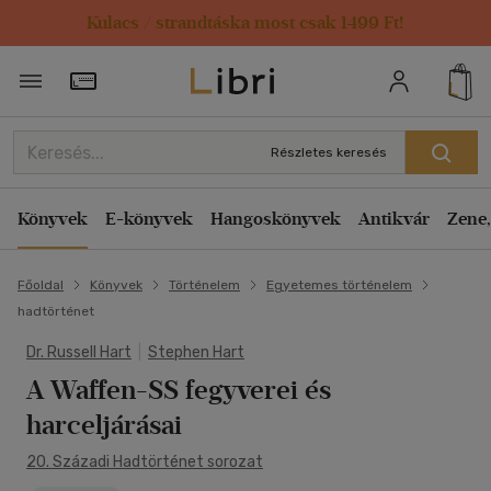
Kulacs / strandtáska most csak 1499 Ft!
Törzsvásárlói Kártya adatai
Részletes keresés
Könyvek
E-könyvek
Hangoskönyvek
Antikvár
Zene,
Főoldal
Könyvek
Történelem
Egyetemes történelem
hadtörténet
Dr. Russell Hart
|
Stephen Hart
A Waffen-SS fegyverei és
harceljárásai
20. Századi Hadtörténet sorozat