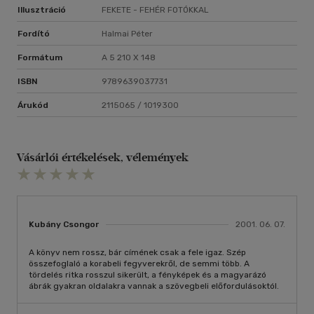
Illusztráció
FEKETE - FEHÉR FOTÓKKAL
Fordító
Halmai Péter
Formátum
A 5 210 X 148
ISBN
9789639037731
Árukód
2115065 / 1019300
Vásárlói értékelések, vélemények
Kubány Csongor
2001. 06. 07.
A könyv nem rossz, bár címének csak a fele igaz. Szép
összefoglaló a korabeli fegyverekről, de semmi több. A
tördelés ritka rosszul sikerült, a fényképek és a magyarázó
ábrák gyakran oldalakra vannak a szövegbeli előfordulásoktól.