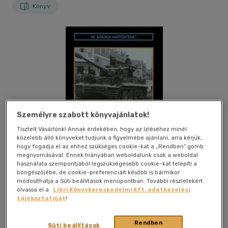
Könyv
Személyre szabott könyvajánlatok!
Tisztelt Vásárlónk! Annak érdekében, hogy az ízléséhez minél
közelebb álló könyveket tudjunk a figyelmébe ajánlani, arra kérjük,
hogy fogadja el az ehhez szükséges cookie-kat a „Rendben” gomb
megnyomásával. Ennek hiányában weboldalunk csak a weboldal
használata szempontjából legszükségesebb cookie-kat telepíti a
böngészőjébe, de cookie-preferenciáit később is bármikor
módosíthatja a Süti beállítások menüpontban. További részletekért
olvassa el a
Libri Könyvkereskedelmi Kft. adatkezelési
tájékoztatóját
!
Kívánságlistához adom
Megosztom
Rendben
Süti beállítások