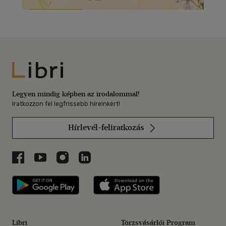
Libri
Legyen mindig képben az irodalommal!
Iratkozzon fel legfrissebb híreinkért!
Hírlevél-feliratkozás
Libri a Facebookon
Libri a Youtube-on
Libri az Instagramon
Libri a LinkedInen
Libri applikáció Szerezd meg: Google P
Libri applikáció 
Libri
Törzsvásárlói Program