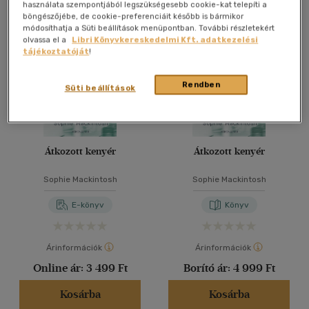
Összesen
4
db
használata szempontjából legszükségesebb cookie-kat telepíti a
böngészőjébe, de cookie-preferenciáit később is bármikor
40 db / oldal
módosíthatja a Süti beállítások menüpontban. További részletekért
olvassa el a
Libri Könyvkereskedelmi Kft. adatkezelési
tájékoztatóját
!
Alkalmaz
Rendben
Süti beállítások
Átkozott kenyér
Átkozott kenyér
Sophie Mackintosh
Sophie Mackintosh
E-könyv
Könyv
Árinformációk
Árinformációk
Online ár:
3 499 Ft
Borító ár:
4 999 Ft
Kosárba
Kosárba