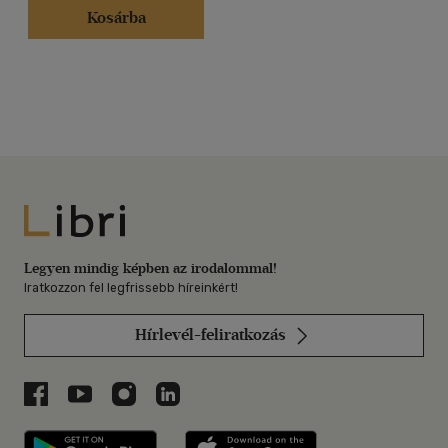
Kosárba
Libri
Legyen mindig képben az irodalommal!
Iratkozzon fel legfrissebb híreinkért!
Hírlevél-feliratkozás
Libri a Facebookon
Libri a Youtube-on
Libri az Instagramon
Libri a LinkedInen
Libri applikáció Szerezd meg: Google P
Libri applikáció 