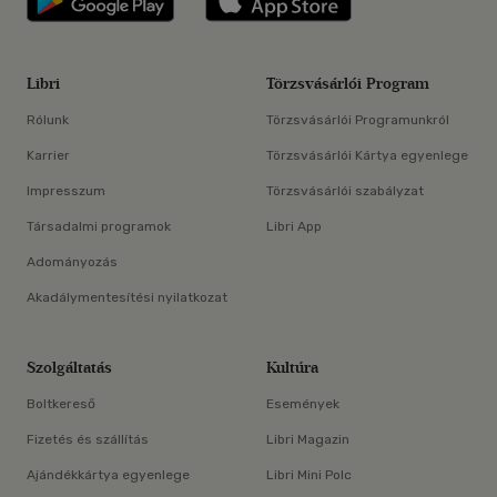
Libri
Törzsvásárlói Program
Rólunk
Törzsvásárlói Programunkról
Karrier
Törzsvásárlói Kártya egyenlege
Impresszum
Törzsvásárlói szabályzat
Társadalmi programok
Libri App
Adományozás
Akadálymentesítési nyilatkozat
Szolgáltatás
Kultúra
Boltkereső
Események
Fizetés és szállítás
Libri Magazin
Ajándékkártya egyenlege
Libri Mini Polc