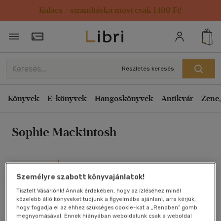
Kulacs / strandtáska most csak 1499 Ft!
Rendezés
Törzsvásárlói Kártya adatai
Rendezés
Kiadás éve szerint csökkenő
Részletes keresés
Kiadás éve szerint növekvő
Ár szerint csökkenő
Könyvek
E-könyvek
Hangoskönyvek
Antikvár
Zene,
Ár szerint növekvő
Sophie Mackintosh
Eladott darabszám szerint csökkenő
Eladott darabszám szerint növekvő
Cím szerint A-Z
Művei
Szerző szerint A-Z
Személyre szabott könyvajánlatok!
Tisztelt Vásárlónk! Annak érdekében, hogy az ízléséhez minél
Szűrés
Rendezés
közelebb álló könyveket tudjunk a figyelmébe ajánlani, arra kérjük,
Megjelenítés
hogy fogadja el az ehhez szükséges cookie-kat a „Rendben” gomb
megnyomásával. Ennek hiányában weboldalunk csak a weboldal
20 db / oldal