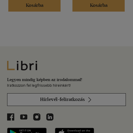
Kosárba
Kosárba
Libri
Legyen mindig képben az irodalommal!
Iratkozzon fel legfrissebb híreinkért!
Hírlevél-feliratkozás
Libri a Facebookon
Libri a Youtube-on
Libri az Instagramon
Libri a LinkedInen
Libri applikáció Szerezd meg: Google P
Libri applikáció 