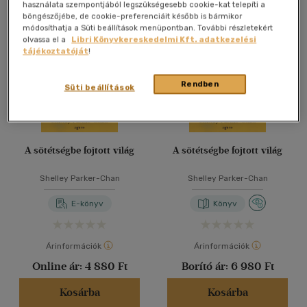
Összesen
4
db
használata szempontjából legszükségesebb cookie-kat telepíti a
böngészőjébe, de cookie-preferenciáit később is bármikor
40 db / oldal
módosíthatja a Süti beállítások menüpontban. További részletekért
olvassa el a
Libri Könyvkereskedelmi Kft. adatkezelési
tájékoztatóját
!
Alkalmaz
Rendben
Süti beállítások
A sötétségbe fojtott világ
A sötétségbe fojtott világ
Shelley Parker-Chan
Shelley Parker-Chan
E-könyv
Könyv
Árinformációk
Árinformációk
Online ár:
4 880 Ft
Borító ár:
6 980 Ft
Kosárba
Kosárba