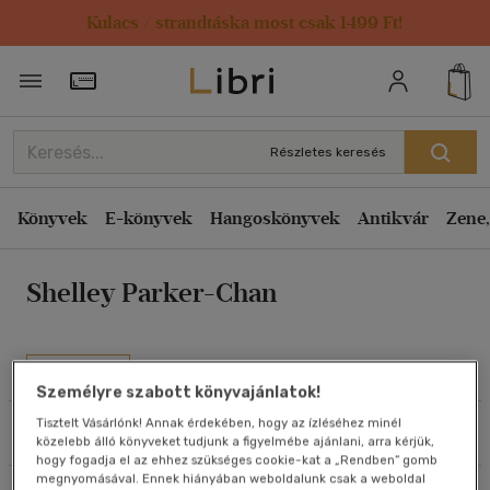
Kulacs / strandtáska most csak 1499 Ft!
Rendezés
Törzsvásárlói Kártya adatai
Rendezés
Kiadás éve szerint csökkenő
Részletes keresés
Kiadás éve szerint növekvő
Ár szerint csökkenő
Könyvek
E-könyvek
Hangoskönyvek
Antikvár
Zene,
Ár szerint növekvő
Shelley Parker-Chan
Eladott darabszám szerint csökkenő
Eladott darabszám szerint növekvő
Cím szerint A-Z
Művei
Szerző szerint A-Z
Személyre szabott könyvajánlatok!
Tisztelt Vásárlónk! Annak érdekében, hogy az ízléséhez minél
Szűrés
Rendezés
közelebb álló könyveket tudjunk a figyelmébe ajánlani, arra kérjük,
Megjelenítés
hogy fogadja el az ehhez szükséges cookie-kat a „Rendben” gomb
megnyomásával. Ennek hiányában weboldalunk csak a weboldal
20 db / oldal