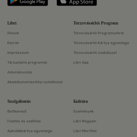
Libri
Törzsvásárlói Program
Rólunk
Törzsvásárlói Programunkról
Karrier
Törzsvásárlói Kártya egyenlege
Impresszum
Törzsvásárlói szabályzat
Társadalmi programok
Libri App
Adományozás
Akadálymentesítési nyilatkozat
Szolgáltatás
Kultúra
Boltkereső
Események
Fizetés és szállítás
Libri Magazin
Ajándékkártya egyenlege
Libri Mini Polc