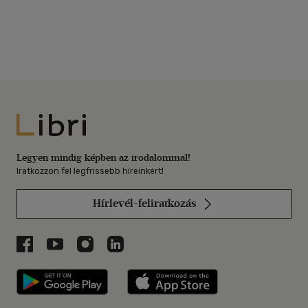
Libri
Legyen mindig képben az irodalommal!
Iratkozzon fel legfrissebb híreinkért!
Hírlevél-feliratkozás
Libri a Facebookon
Libri a Youtube-on
Libri az Instagramon
Libri a LinkedInen
Libri applikáció Szerezd meg: Google P
Libri applikáció 