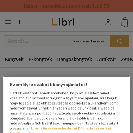
Kulacs / strandtáska most csak 1499 Ft!
Rendezés
Törzsvásárlói Kártya adatai
Rendezés
Kiadás éve szerint csökkenő
Részletes keresés
Kiadás éve szerint növekvő
Ár szerint csökkenő
Könyvek
E-könyvek
Hangoskönyvek
Antikvár
Zene,
Ár szerint növekvő
Sheera Frenkel
Eladott darabszám szerint csökkenő
Személyre szabott könyvajánlatok!
Eladott darabszám szerint növekvő
Tisztelt Vásárlónk! Annak érdekében, hogy az ízléséhez minél
Cím szerint A-Z
közelebb álló könyveket tudjunk a figyelmébe ajánlani, arra kérjük,
Művei
hogy fogadja el az ehhez szükséges cookie-kat a „Rendben” gomb
Szerző szerint A-Z
megnyomásával. Ennek hiányában weboldalunk csak a weboldal
használata szempontjából legszükségesebb cookie-kat telepíti a
Szűrés
Rendezés
böngészőjébe, de cookie-preferenciáit később is bármikor
Megjelenítés
módosíthatja a Süti beállítások menüpontban. További részletekért
olvassa el a
Libri Könyvkereskedelmi Kft. adatkezelési
20 db / oldal