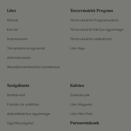
Libri
Törzsvásárlói Program
Rólunk
Törzsvásárlói Programunkról
Karrier
Törzsvásárlói Kártya egyenlege
Impresszum
Törzsvásárlói szabályzat
Társadalmi programok
Libri App
Adományozás
Akadálymentesítési nyilatkozat
Szolgáltatás
Kultúra
Boltkereső
Események
Fizetés és szállítás
Libri Magazin
Ajándékkártya egyenlege
Libri Mini Polc
Partnereinknek
Ügyfélszolgálat