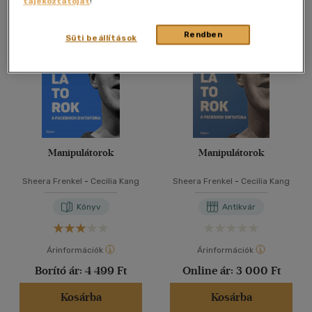
tájékoztatóját
!
Összesen
2
db
40 db / oldal
Rendben
Süti beállítások
Alkalmaz
Manipulátorok
Manipulátorok
Sheera Frenkel
-
Cecilia Kang
Sheera Frenkel
-
Cecilia Kang
Könyv
Antikvár
Árinformációk
Árinformációk
Borító ár:
4 499 Ft
Online ár:
3 000 Ft
Kosárba
Kosárba