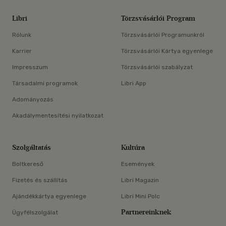
Libri
Törzsvásárlói Program
Rólunk
Törzsvásárlói Programunkról
Karrier
Törzsvásárlói Kártya egyenlege
Impresszum
Törzsvásárlói szabályzat
Társadalmi programok
Libri App
Adományozás
Akadálymentesítési nyilatkozat
Szolgáltatás
Kultúra
Boltkereső
Események
Fizetés és szállítás
Libri Magazin
Ajándékkártya egyenlege
Libri Mini Polc
Partnereinknek
Ügyfélszolgálat