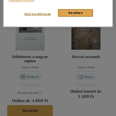
tájékoztatóját
!
Összesen
2
db
40 db / oldal
Rendben
Süti beállítások
Alkalmaz
Föllebbezés a magyar
Hosszú esztendő
néphez
Sárdi Jenő
Sárdi Jenő
Antikvár
Könyv
Utolsó ismert ár:
Árinformációk
3 500 Ft
Online ár:
4 800 Ft
Kosárba