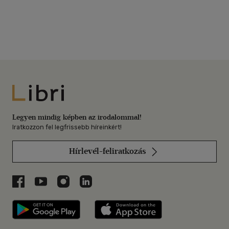
Libri
Legyen mindig képben az irodalommal!
Iratkozzon fel legfrissebb híreinkért!
Hírlevél-feliratkozás
Libri a Facebookon
Libri a Youtube-on
Libri az Instagramon
Libri a LinkedInen
Libri applikáció Szerezd meg: Google P
Libri applikáció 