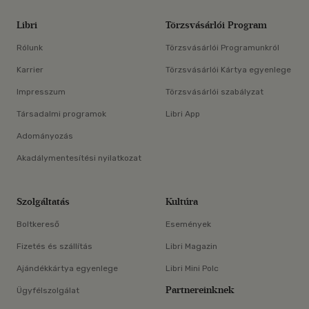
Libri
Törzsvásárlói Program
Rólunk
Törzsvásárlói Programunkról
Karrier
Törzsvásárlói Kártya egyenlege
Impresszum
Törzsvásárlói szabályzat
Társadalmi programok
Libri App
Adományozás
Akadálymentesítési nyilatkozat
Szolgáltatás
Kultúra
Boltkereső
Események
Fizetés és szállítás
Libri Magazin
Ajándékkártya egyenlege
Libri Mini Polc
Partnereinknek
Ügyfélszolgálat