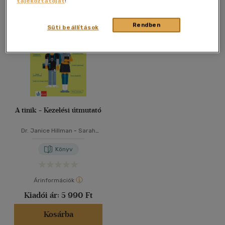
tájékoztatóját
!
Összesen
1
db
40 db / oldal
Rendben
Süti beállítások
Alkalmaz
A tinik - Kezelési útmutató
Dr. Janice Hillman
-
Sarah
Jordan
Könyv
Árinformációk
Kiadói ár:
5 990 Ft
Kosárba