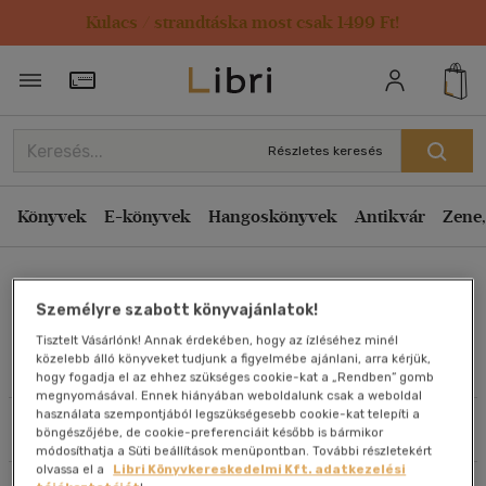
Kulacs / strandtáska most csak 1499 Ft!
Rendezés
Törzsvásárlói Kártya adatai
Rendezés
Kiadás éve szerint csökkenő
Részletes keresés
Kiadás éve szerint növekvő
Ár szerint csökkenő
Könyvek
E-könyvek
Hangoskönyvek
Antikvár
Zene,
Ár szerint növekvő
Sarah Jordan
Eladott darabszám szerint csökkenő
Személyre szabott könyvajánlatok!
Eladott darabszám szerint növekvő
Tisztelt Vásárlónk! Annak érdekében, hogy az ízléséhez minél
Cím szerint A-Z
közelebb álló könyveket tudjunk a figyelmébe ajánlani, arra kérjük,
Művei
hogy fogadja el az ehhez szükséges cookie-kat a „Rendben” gomb
Szerző szerint A-Z
megnyomásával. Ennek hiányában weboldalunk csak a weboldal
használata szempontjából legszükségesebb cookie-kat telepíti a
Szűrés
Rendezés
böngészőjébe, de cookie-preferenciáit később is bármikor
Megjelenítés
módosíthatja a Süti beállítások menüpontban. További részletekért
olvassa el a
Libri Könyvkereskedelmi Kft. adatkezelési
20 db / oldal