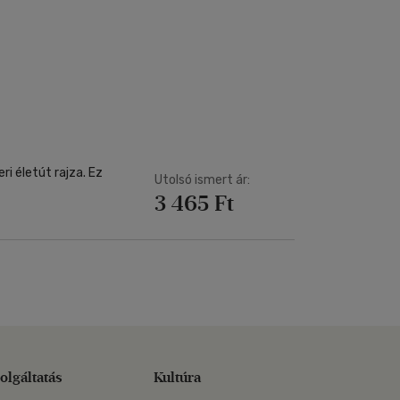
i életút rajza. Ez
Utolsó ismert ár:
3 465 Ft
olgáltatás
Kultúra