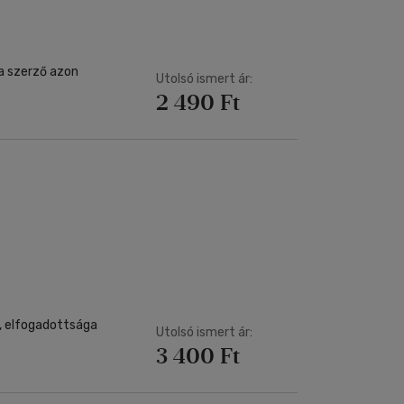
a szerző azon
Utolsó ismert ár:
2 490 Ft
, elfogadottsága
Utolsó ismert ár:
3 400 Ft