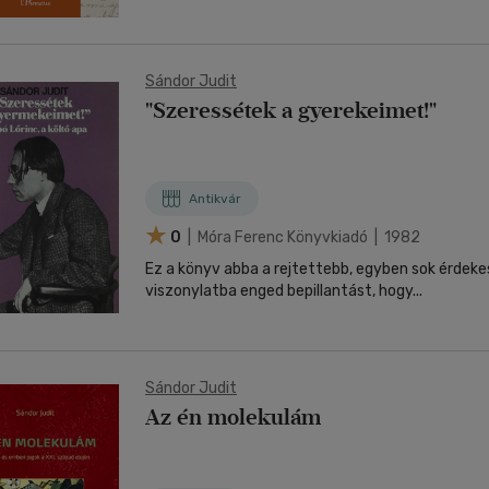
Sándor Judit
"Szeressétek a gyerekeimet!"
Antikvár
0
| Móra Ferenc Könyvkiadó | 1982
Ez a könyv abba a rejtettebb, egyben sok érdeke
viszonylatba enged bepillantást, hogy...
Sándor Judit
Az én molekulám