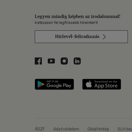
Legyen mindig képben az irodalommal!
Iratkozzon fel legfrissebb híreinkért!
Hírlevél-feliratkozás
Libri a Facebookon
Libri a Youtube-on
Libri az Instagramon
Libri a LinkedInen
Libri applikáció Szerezd m
Libri
ÁSZF
Adatvédelem
Oldaltérkép
Süti be