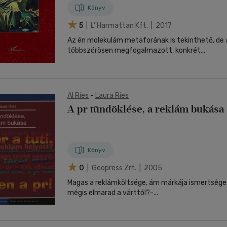
Könyv
5
| L' Harmattan Kft. | 2017
Az én molekulám metaforának is tekinthető, de 
többszörösen megfogalmazott, konkrét...
Al Ries
-
Laura Ries
A pr tündöklése, a reklám bukása
Könyv
0
| Geopress Zrt. | 2005
Magas a reklámköltsége, ám márkája ismertsége
mégis elmarad a várttól?-...