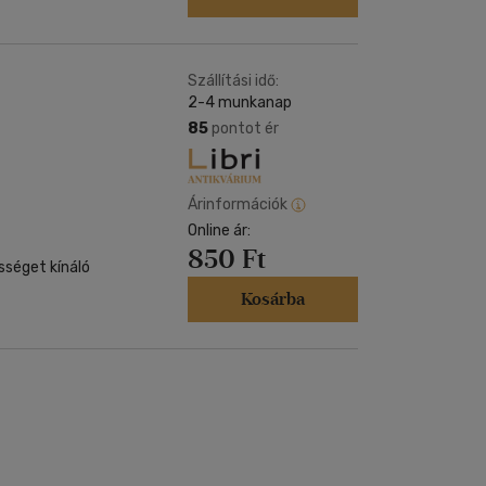
Szállítási idő:
2-4 munkanap
85
pontot ér
Árinformációk
Online ár:
850 Ft
sséget kínáló
Kosárba