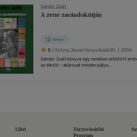
Sándor Judit
A zene zarándokútján
Könyv
0
| Eötvös József Könyv Kiadó Bt. | 2004
Sándor Judit könyve egy zenében eltöltött ember
az életút - akárcsak minden pálya...
Libri
Törzsvásárlói
Sz
Program