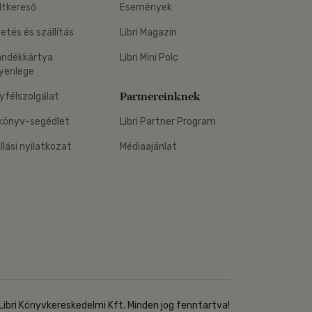
ltkereső
Események
zetés és szállítás
Libri Magazin
ándékkártya
Libri Mini Polc
yenlege
Partnereinknek
yfélszolgálat
könyv-segédlet
Libri Partner Program
állási nyilatkozat
Médiaajánlat
Libri Könyvkereskedelmi Kft. Minden jog fenntartva!