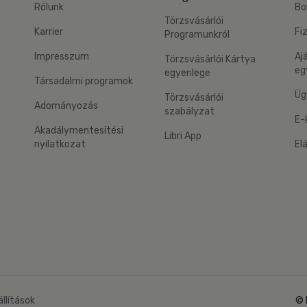
Rólunk
Bo
Törzsvásárlói
Karrier
Fi
Programunkról
Impresszum
Aj
Törzsvásárlói Kártya
eg
egyenlege
Társadalmi programok
Üg
Törzsvásárlói
Adományozás
szabályzat
E-
Akadálymentesítési
Libri App
nyilatkozat
El
eg: Google Play
 applikáció Letölthető az App Store-ból
állítások
© 