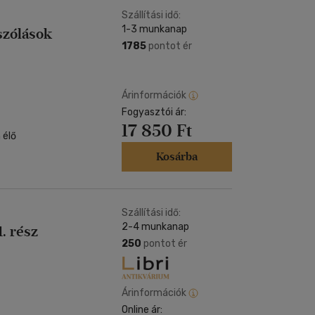
Szállítási idő:
1-3 munkanap
szólások
1785
pontot ér
Árinformációk
Fogyasztói ár:
17 850 Ft
Kosárba
Szállítási idő:
2-4 munkanap
. rész
250
pontot ér
Árinformációk
Online ár: