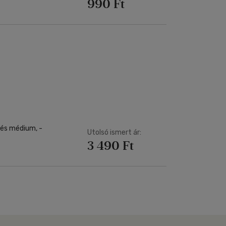
990 Ft
Utolsó ismert ár:
3 490 Ft