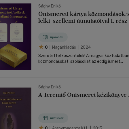
Sághy Enikő
Önismereti kártya közmondások/
lelki-szellemi útmutatóival I. rész
Ajándék
0
| Magánkiadás | 2024
Szeretettel köszöntelek! A magyar köztudatban élő
közmondásokat, szólásokat az eddig ismert...
Sághy Enikő
A Teremtő Önismeret kézikönyve 1
Antikvár
0
| Aranymagenta Kft. | 2013