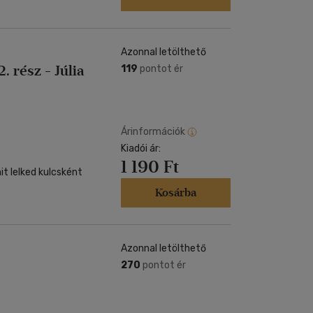
Azonnal letölthető
 rész - Júlia
119
pontot ér
Árinformációk
Kiadói ár:
1 190 Ft
Kosárba
Azonnal letölthető
270
pontot ér