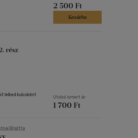
2 500 Ft
Kosárba
. rész
t lelked kulcsként
Utolsó ismert ár:
1 700 Ft
tnai Brigitta
yv