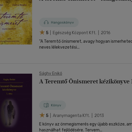
Hangoskönyv
5
| Egészség Központ Kft. | 2016
"A Teremtő önismeret, avagy hogyan ismerheted
neves lélekvezetési...
Sághy Enikő
A Teremtő Önismeret kézikönyve 1
Könyv
5
| Aranymagenta Kft. | 2013
E könyv az önmegismerés egy újabb eszköze, ami
használhat fejlődésére. Tervem...