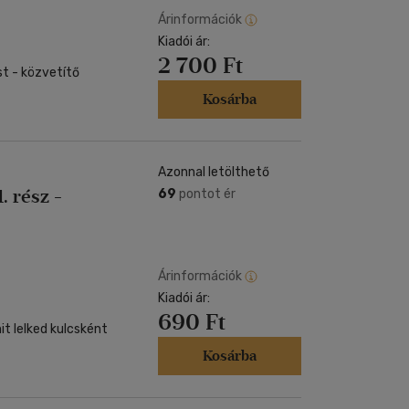
Árinformációk
Kiadói ár:
2 700 Ft
t - közvetítő
Kosárba
Azonnal letölthető
. rész -
69
pontot ér
Árinformációk
Kiadói ár:
690 Ft
t lelked kulcsként
Kosárba