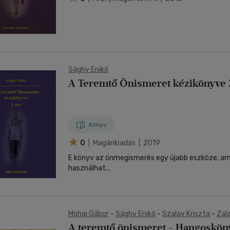
Sághy Enikő
A Teremtő Önismeret kézikönyve 2
Könyv
0
| Magánkiadás | 2019
E könyv az önmegismerés egy újabb eszköze, ami
használhat...
Mohai Gábor
-
Sághy Enikő
-
Szalay Kriszta
-
Zala
A teremtő önismeret - Hangoskön