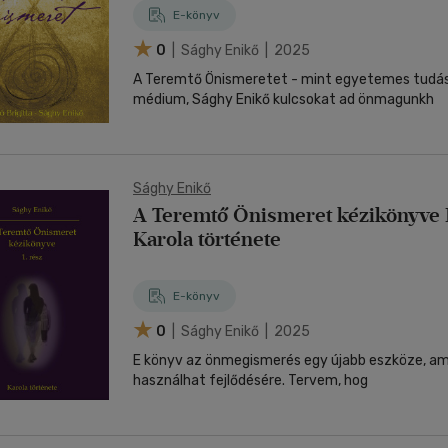
E-könyv
0
| Sághy Enikő | 2025
A Teremtő Önismeretet - mint egyetemes tudás
médium, Sághy Enikő kulcsokat ad önmagunkh
Sághy Enikő
A Teremtő Önismeret kézikönyve 1
Karola története
E-könyv
0
| Sághy Enikő | 2025
E könyv az önmegismerés egy újabb eszköze, ami
használhat fejlődésére. Tervem, hog