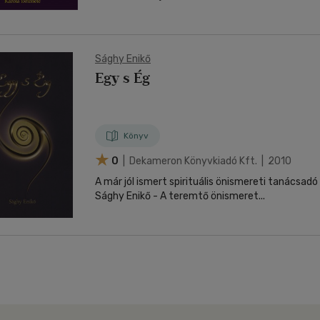
Sághy Enikő
Egy s Ég
Könyv
0
| Dekameron Könyvkiadó Kft. | 2010
A már jól ismert spirituális önismereti tanácsadó és médium, -
Sághy Enikő - A teremtő önismeret...