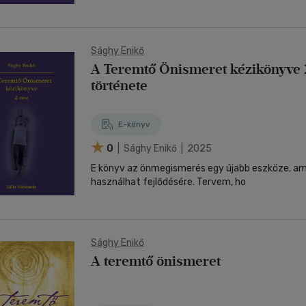
Sághy Enikő
A Teremtő Önismeret kézikönyve 2.
története
E-könyv
0
| Sághy Enikő | 2025
E könyv az önmegismerés egy újabb eszköze, amit lelked kulcsként
használhat fejlődésére. Tervem, ho
Sághy Enikő
A teremtő önismeret