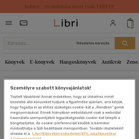
Kulacs / strandtáska most csak 1499 Ft!
Rendezés
Törzsvásárlói Kártya adatai
Rendezés
Kiadás éve szerint csökkenő
Részletes keresés
Kiadás éve szerint növekvő
Ár szerint csökkenő
Könyvek
E-könyvek
Hangoskönyvek
Antikvár
Zene,
Ár szerint növekvő
Sabine Sälzer
Eladott darabszám szerint csökkenő
Személyre szabott könyvajánlatok!
Eladott darabszám szerint növekvő
Tisztelt Vásárlónk! Annak érdekében, hogy az ízléséhez minél
Cím szerint A-Z
közelebb álló könyveket tudjunk a figyelmébe ajánlani, arra kérjük,
Művei
hogy fogadja el az ehhez szükséges cookie-kat a „Rendben” gomb
Szerző szerint A-Z
megnyomásával. Ennek hiányában weboldalunk csak a weboldal
használata szempontjából legszükségesebb cookie-kat telepíti a
Szűrés
Rendezés
böngészőjébe, de cookie-preferenciáit később is bármikor
Megjelenítés
módosíthatja a Süti beállítások menüpontban. További részletekért
olvassa el a
Libri Könyvkereskedelmi Kft. adatkezelési
20 db / oldal
tájékoztatóját
!