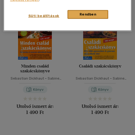
Összesen
2
db
40 db / oldal
Rendben
Süti beállítások
Alkalmaz
Minden család
Családi szakácskönyv
szakácskönyve
Sebastian Dickhaut
-
Sabine
Sebastian Dickhaut
-
Sabine
Sälzer
Sälzer
Könyv
Könyv
Utolsó ismert ár:
Utolsó ismert ár:
1 490 Ft
1 490 Ft