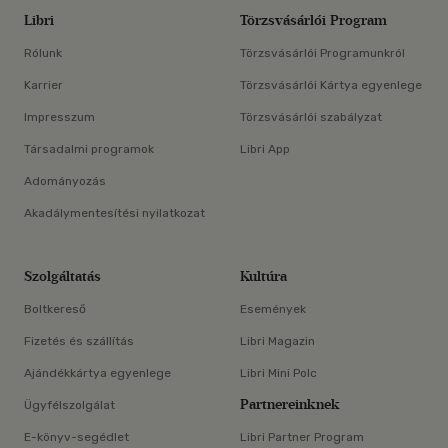
Libri
Törzsvásárlói Program
Rólunk
Törzsvásárlói Programunkról
Karrier
Törzsvásárlói Kártya egyenlege
Impresszum
Törzsvásárlói szabályzat
Társadalmi programok
Libri App
Adományozás
Akadálymentesítési nyilatkozat
Szolgáltatás
Kultúra
Boltkereső
Események
Fizetés és szállítás
Libri Magazin
Ajándékkártya egyenlege
Libri Mini Polc
Partnereinknek
Ügyfélszolgálat
E-könyv-segédlet
Libri Partner Program