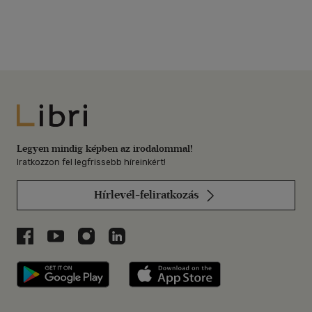
Libri
Legyen mindig képben az irodalommal!
Iratkozzon fel legfrissebb híreinkért!
Hírlevél-feliratkozás
Libri a Facebookon
Libri a Youtube-on
Libri az Instagramon
Libri a LinkedInen
Libri applikáció Szerezd meg: Google P
Libri applikáció 