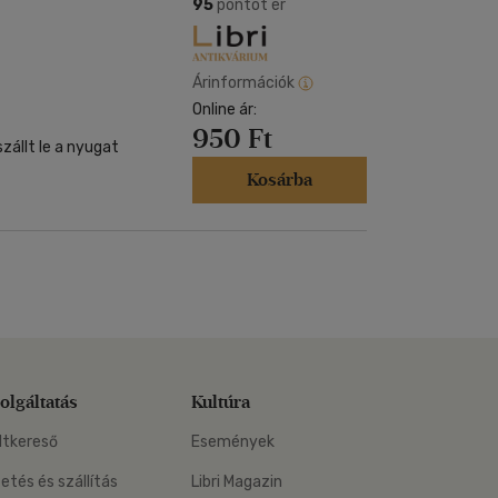
Kártya
95
pontot ér
Vallás, mitológia
m
Képeslap
és Természet
yv
Naptár
Árinformációk
k
Online ár:
Papír, írószer
950 Ft
ok
zállt le a nyugat
Kosárba
olgáltatás
Kultúra
ltkereső
Események
zetés és szállítás
Libri Magazin