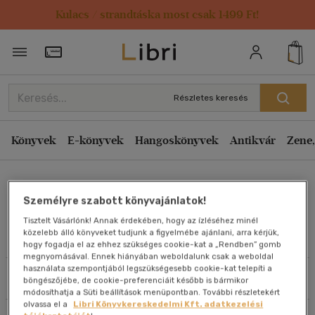
Kulacs / strandtáska most csak 1499 Ft!
Rendezés
Törzsvásárlói Kártya adatai
Rendezés
Kiadás éve szerint csökkenő
Részletes keresés
Kiadás éve szerint növekvő
Ár szerint csökkenő
Könyvek
E-könyvek
Hangoskönyvek
Antikvár
Zene,
Ár szerint növekvő
Romana Romanisin
Eladott darabszám szerint csökkenő
Személyre szabott könyvajánlatok!
Eladott darabszám szerint növekvő
Tisztelt Vásárlónk! Annak érdekében, hogy az ízléséhez minél
Cím szerint A-Z
közelebb álló könyveket tudjunk a figyelmébe ajánlani, arra kérjük,
Művei
hogy fogadja el az ehhez szükséges cookie-kat a „Rendben” gomb
Szerző szerint A-Z
megnyomásával. Ennek hiányában weboldalunk csak a weboldal
használata szempontjából legszükségesebb cookie-kat telepíti a
Szűrés
Rendezés
böngészőjébe, de cookie-preferenciáit később is bármikor
Megjelenítés
módosíthatja a Süti beállítások menüpontban. További részletekért
olvassa el a
Libri Könyvkereskedelmi Kft. adatkezelési
20 db / oldal