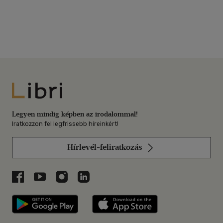
Libri
Legyen mindig képben az irodalommal!
Iratkozzon fel legfrissebb híreinkért!
Hírlevél-feliratkozás
Libri a Facebookon
Libri a Youtube-on
Libri az Instagramon
Libri a LinkedInen
Libri applikáció Szerezd meg: Google P
Libri applikáció 