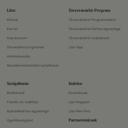
Libri
Törzsvásárlói Program
Rólunk
Törzsvásárlói Programunkról
Karrier
Törzsvásárlói Kártya egyenlege
Impresszum
Törzsvásárlói szabályzat
Társadalmi programok
Libri App
Adományozás
Akadálymentesítési nyilatkozat
Szolgáltatás
Kultúra
Boltkereső
Események
Fizetés és szállítás
Libri Magazin
Ajándékkártya egyenlege
Libri Mini Polc
Partnereinknek
Ügyfélszolgálat