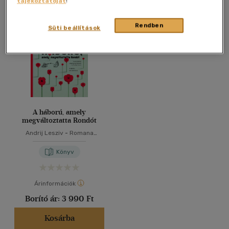
tájékoztatóját
!
Összesen
1
db
40 db / oldal
Rendben
Süti beállítások
Alkalmaz
A háború, amely
megváltoztatta Rondót
Andrij Lesziv
-
Romana
Romanisin
Könyv
Árinformációk
Borító ár:
3 990 Ft
Kosárba