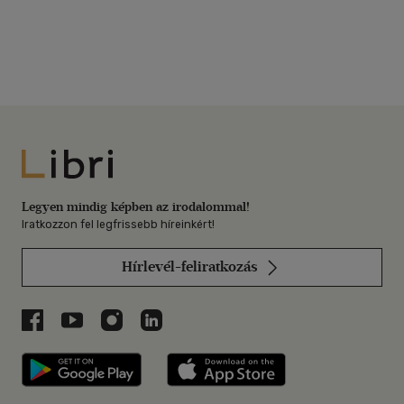
Libri
Legyen mindig képben az irodalommal!
Iratkozzon fel legfrissebb híreinkért!
Hírlevél-feliratkozás
Libri a Facebookon
Libri a Youtube-on
Libri az Instagramon
Libri a LinkedInen
Libri applikáció Szerezd meg: Google P
Libri applikáció 