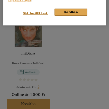
tájékoztatóját
!
Összesen
1
db
40 db / oldal
Rendben
Süti beállítások
Alkalmaz
méDiana
Róka Zsuzsa
-
Tóth Vali
Antikvár
Árinformációk
Online ár:
1 800 Ft
Kosárba