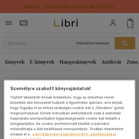
Kulacs / strandtáska most csak 1499 Ft!
Rendezés
Törzsvásárlói Kártya adatai
Rendezés
Kiadás éve szerint csökkenő
Részletes keresés
Kiadás éve szerint növekvő
Ár szerint csökkenő
Könyvek
E-könyvek
Hangoskönyvek
Antikvár
Zene,
Ár szerint növekvő
Róka Zsuzsa
Eladott darabszám szerint csökkenő
Személyre szabott könyvajánlatok!
Eladott darabszám szerint növekvő
Tisztelt Vásárlónk! Annak érdekében, hogy az ízléséhez minél
Cím szerint A-Z
közelebb álló könyveket tudjunk a figyelmébe ajánlani, arra kérjük,
Művei
hogy fogadja el az ehhez szükséges cookie-kat a „Rendben” gomb
Szerző szerint A-Z
megnyomásával. Ennek hiányában weboldalunk csak a weboldal
használata szempontjából legszükségesebb cookie-kat telepíti a
Szűrés
Rendezés
böngészőjébe, de cookie-preferenciáit később is bármikor
Megjelenítés
módosíthatja a Süti beállítások menüpontban. További részletekért
olvassa el a
Libri Könyvkereskedelmi Kft. adatkezelési
20 db / oldal