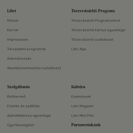
Libri
Törzsvásárlói Program
Rólunk
Törzsvásárlói Programunkról
Karrier
Törzsvásárlói Kártya egyenlege
Impresszum
Törzsvásárlói szabályzat
Társadalmi programok
Libri App
Adományozás
Akadálymentesítési nyilatkozat
Szolgáltatás
Kultúra
Boltkereső
Események
Fizetés és szállítás
Libri Magazin
Ajándékkártya egyenlege
Libri Mini Polc
Partnereinknek
Ügyfélszolgálat