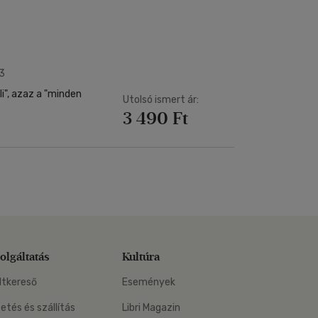
Kártya
Vallás, mitológia
m
Képeslap
és Természet
yv
Naptár
k
Papír, írószer
3
ok
i", azaz a "minden
Utolsó ismert ár:
3 490 Ft
olgáltatás
Kultúra
ltkereső
Események
zetés és szállítás
Libri Magazin