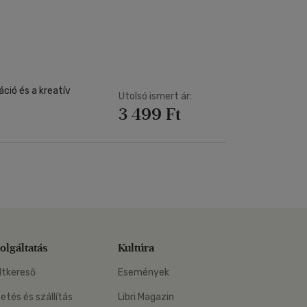
Kártya
Vallás, mitológia
m
Képeslap
és Természet
yv
Naptár
k
Papír, írószer
ok
ció és a kreatív
Utolsó ismert ár:
3 499 Ft
olgáltatás
Kultúra
ltkereső
Események
zetés és szállítás
Libri Magazin