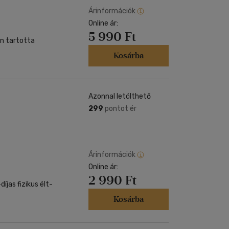
Árinformációk
Online ár:
5 990 Ft
n tartotta
Kosárba
Azonnal letölthető
299
pontot ér
Árinformációk
Online ár:
2 990 Ft
íjas fizikus élt-
Kosárba