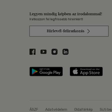
Legyen mindig képben az irodalommal!
Iratkozzon fel legfrissebb híreinkért!
Hírlevél-feliratkozás
Libri a Facebookon
Libri a Youtube-on
Libri az Instagramon
Libri a LinkedInen
Libri applikáció Szerezd m
Libri
ÁSZF
Adatvédelem
Oldaltérkép
Süti be