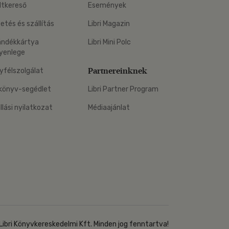
ltkereső
Események
zetés és szállítás
Libri Magazin
ándékkártya
Libri Mini Polc
yenlege
Partnereinknek
yfélszolgálat
könyv-segédlet
Libri Partner Program
állási nyilatkozat
Médiaajánlat
Libri Könyvkereskedelmi Kft. Minden jog fenntartva!