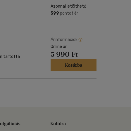
Azonnal letölthető
599
pontot ér
Árinformációk
Online ár:
5 990 Ft
n tartotta
Kosárba
olgáltatás
Kultúra