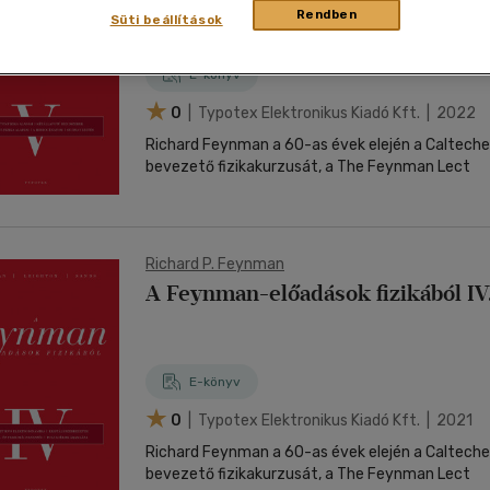
nyelvű
Egyéb áru,
Rendben
jaink, bulvár, politika
jaink, bulvár, politika
Sport, természetjárás
Ismeretterjesztő
Nyelvkönyv, szótár, idegen nyelvű
Hangzóanyag
Történelem
Szatíra
Térkép
Süti beállítások
Térkép
Történele
szolgáltatás
Pénz, gazdaság, üzleti élet
lvkönyv, szótár, idegen nyelvű
tár
Számítástechnika, internet
Játékfilm
Pénz, gazdaság, üzleti élet
Papír, írószer
Tudomány és Természet
Színház
Történelem
Naptár
Tudomány 
E-hangoskön
Sport, természetjárás
E-könyv
Kaland
Természetfilm
Kártya
Utazás
Társasjátéko
0
| Typotex Elektronikus Kiadó Kft. | 2022
Kötelező
Thriller,Pszicho-
Kreatív játék
olvasmányok-
thriller
Richard Feynman a 60-as évek elején a Calteche
filmfeld.
bevezető fizikakurzusát, a The Feynman Lect
Történelmi
Krimi
Tv-sorozatok
Misztikus
Richard P. Feynman
A Feynman-előadások fizikából IV
E-könyv
0
| Typotex Elektronikus Kiadó Kft. | 2021
Richard Feynman a 60-as évek elején a Calteche
bevezető fizikakurzusát, a The Feynman Lect