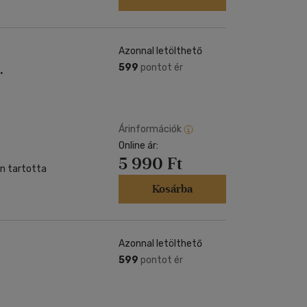
Azonnal letölthető
.
599
pontot ér
Árinformációk
Online ár:
5 990 Ft
n tartotta
Kosárba
Azonnal letölthető
599
pontot ér