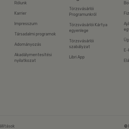
Rólunk
Bo
Törzsvásárlói
Karrier
Fi
Programunkról
Impresszum
Aj
Törzsvásárlói Kártya
eg
egyenlege
Társadalmi programok
Üg
Törzsvásárlói
Adományozás
szabályzat
E-
Akadálymentesítési
Libri App
nyilatkozat
El
eg: Google Play
 applikáció Letölthető az App Store-ból
állítások
© 