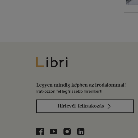
Libri
Legyen mindig képben az irodalommal!
Iratkozzon fel legfrissebb híreinkért!
Hírlevél-feliratkozás
Libri a Facebookon
Libri a Youtube-on
Libri az Instagramon
Libri a LinkedInen