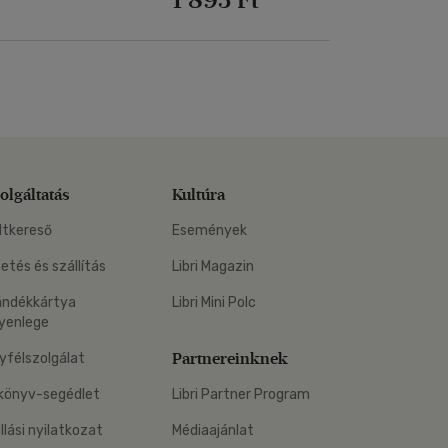
olgáltatás
Kultúra
ltkereső
Események
zetés és szállítás
Libri Magazin
ándékkártya
Libri Mini Polc
yenlege
Partnereinknek
yfélszolgálat
könyv-segédlet
Libri Partner Program
állási nyilatkozat
Médiaajánlat