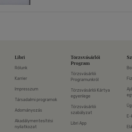
Libri
Törzsvásárlói
Sz
Program
Rólunk
Bo
Törzsvásárlói
Karrier
Fi
Programunkról
Impresszum
Aj
Törzsvásárlói Kártya
eg
egyenlege
Társadalmi programok
Üg
Törzsvásárlói
Adományozás
szabályzat
E-
Akadálymentesítési
Libri App
nyilatkozat
El