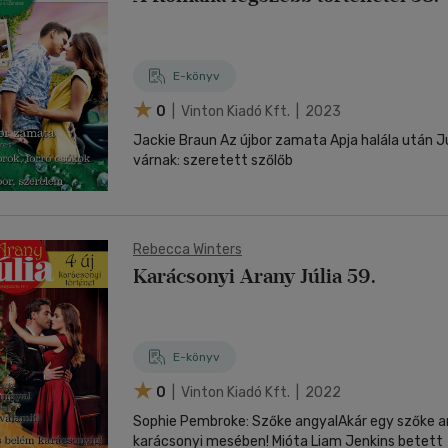
E-könyv
0
| Vinton Kiadó Kft. | 2023
Jackie Braun Az újbor zamata Apja halála után Ju
várnak: szeretett szőlőb
Rebecca Winters
Karácsonyi Arany Júlia 59.
E-könyv
0
| Vinton Kiadó Kft. | 2022
Sophie Pembroke: Szőke angyalAkár egy szőke a
karácsonyi mesében! Mióta Liam Jenkins betett