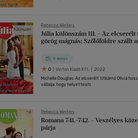
Rebecca Winters
Júlia különszám 111. - Az elcserélt 
görög mágnás; Szőlőföldre szállt 
E-könyv
0
| Vinton Kiadó Kft. | 2022
Michelle Douglas: Az elcserélt titkárnő Olivia ho
vállalja, hogy helyettesíti
Rebecca Winters
Romana 741.-742. - Veszélyes köze
párja