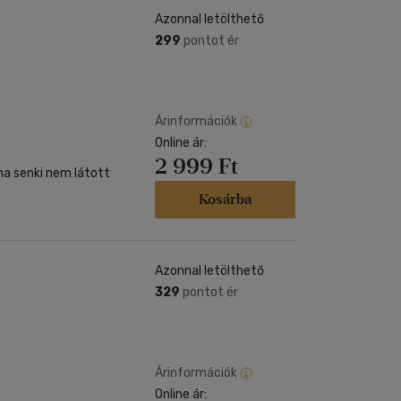
Azonnal letölthető
299
pontot ér
Árinformációk
Online ár:
2 999 Ft
a senki nem látott
Kosárba
Azonnal letölthető
329
pontot ér
Árinformációk
Online ár: