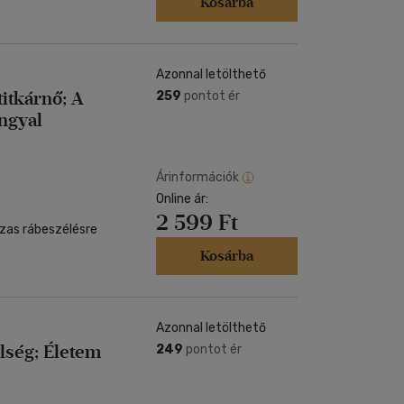
Kosárba
Azonnal letölthető
titkárnő; A
259
pontot ér
angyal
Árinformációk
Online ár:
2 599 Ft
sszas rábeszélésre
Kosárba
Azonnal letölthető
lség; Életem
249
pontot ér