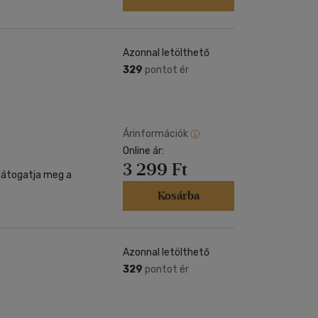
Azonnal letölthető
329
pontot ér
Árinformációk
Online ár:
3 299 Ft
 látogatja meg a
Kosárba
Azonnal letölthető
329
pontot ér