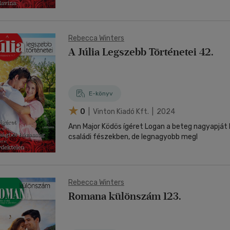
Rebecca Winters
A Júlia Legszebb Történetei 42.
E-könyv
0
| Vinton Kiadó Kft. | 2024
Ann Major Ködös ígéret Logan a beteg nagyapját
családi fészekben, de legnagyobb megl
Rebecca Winters
Romana különszám 123.