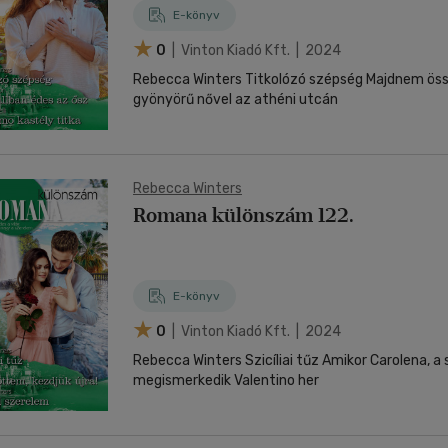
E-könyv
0
| Vinton Kiadó Kft. | 2024
Rebecca Winters Titkolózó szépség Majdnem ös
gyönyörű nővel az athéni utcán
Rebecca Winters
Romana különszám 122.
E-könyv
0
| Vinton Kiadó Kft. | 2024
Rebecca Winters Szicíliai tűz Amikor Carolena, 
megismerkedik Valentino her