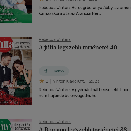
Rebecca Winters Hercegi béranya Abby, az ameri
kamaszkora óta az Aranciai Herc
Rebecca Winters
A júlia legszebb történetei 40.
E-könyv
0
| Vinton Kiadó Kft. | 2023
Rebecca Winters A gyémántnál becsesebb Lucca 
nem hajlandó belenyugodni, ho
Rebecca Winters
A Romana legszebb történetei 38.