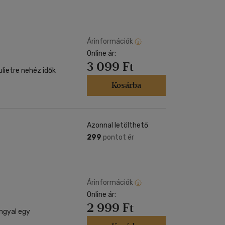
Árinformációk
Online ár:
3 099 Ft
lietre nehéz idők
Kosárba
Azonnal letölthető
299
pontot ér
Árinformációk
Online ár:
2 999 Ft
ngyal egy