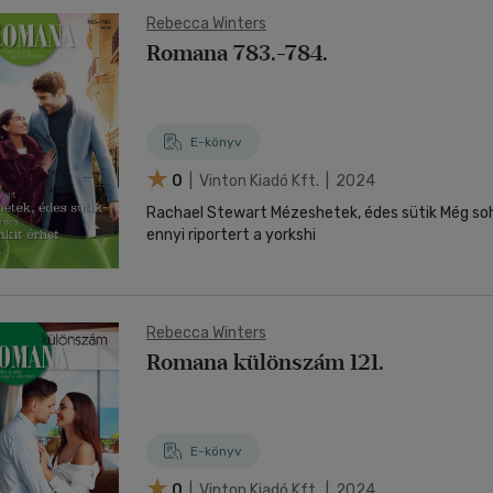
Rebecca Winters
Romana 783.-784.
E-könyv
0
| Vinton Kiadó Kft. | 2024
Rachael Stewart Mézeshetek, édes sütik Még soh
ennyi riportert a yorkshi
Rebecca Winters
Romana különszám 121.
E-könyv
0
| Vinton Kiadó Kft. | 2024