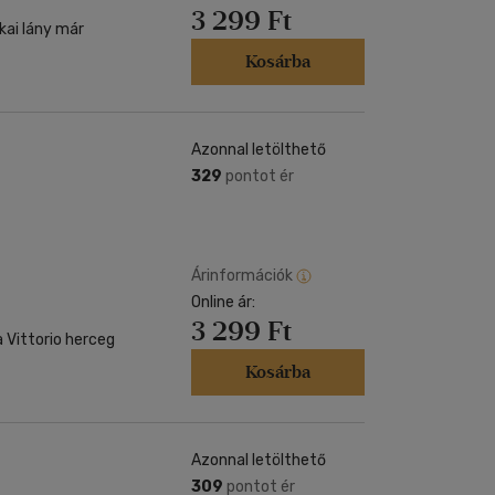
3 299 Ft
kai lány már
Kosárba
Azonnal letölthető
329
pontot ér
Árinformációk
Online ár:
3 299 Ft
Vittorio herceg
Kosárba
Azonnal letölthető
309
pontot ér