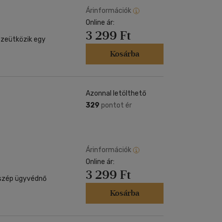
Árinformációk
Online ár:
3 299 Ft
szeütközik egy
Kosárba
Azonnal letölthető
329
pontot ér
Árinformációk
Online ár:
3 299 Ft
a szép ügyvédnő
Kosárba