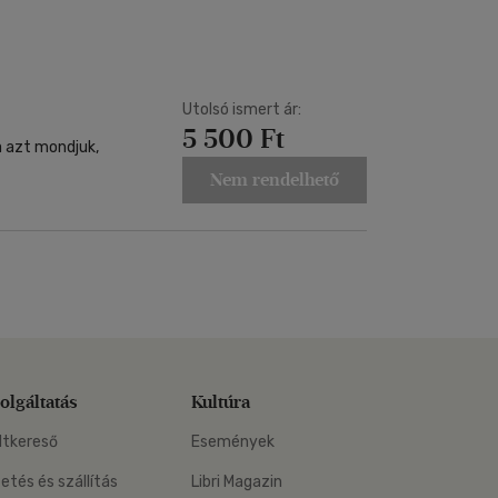
Kártya
Vallás, mitológia
m
Képeslap
és Természet
yv
Naptár
k
Utolsó ismert ár:
Papír, írószer
5 500 Ft
ok
a azt mondjuk,
Nem rendelhető
olgáltatás
Kultúra
ltkereső
Események
zetés és szállítás
Libri Magazin