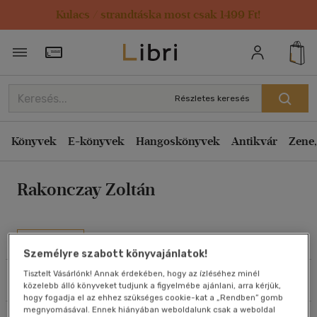
Kulacs / strandtáska most csak 1499 Ft!
Rendezés
Törzsvásárlói Kártya adatai
Rendezés
Kiadás éve szerint csökkenő
Részletes keresés
Kiadás éve szerint növekvő
Ár szerint csökkenő
Könyvek
E-könyvek
Hangoskönyvek
Antikvár
Zene,
Ár szerint növekvő
Rakonczay Zoltán
Eladott darabszám szerint csökkenő
Eladott darabszám szerint növekvő
Cím szerint A-Z
Művei
Szerző szerint A-Z
Személyre szabott könyvajánlatok!
Tisztelt Vásárlónk! Annak érdekében, hogy az ízléséhez minél
Szűrés
Rendezés
közelebb álló könyveket tudjunk a figyelmébe ajánlani, arra kérjük,
Megjelenítés
hogy fogadja el az ehhez szükséges cookie-kat a „Rendben” gomb
megnyomásával. Ennek hiányában weboldalunk csak a weboldal
20 db / oldal