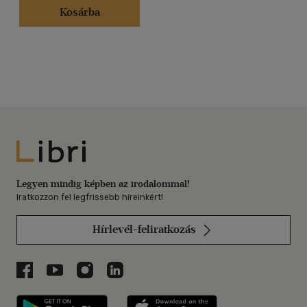
Kosárba
Libri
Legyen mindig képben az irodalommal!
Iratkozzon fel legfrissebb híreinkért!
Hírlevél-feliratkozás
Libri a Facebookon
Libri a Youtube-on
Libri az Instagramon
Libri a LinkedInen
Libri applikáció Szerezd meg: Google P
Libri applikáció 