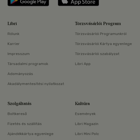
Libri
Törzsvásárlói Program
Rólunk
Törzsvásárlói Programunkról
Karrier
Törzsvásárlói Kártya egyenlege
Impresszum
Törzsvásárlói szabályzat
Társadalmi programok
Libri App
Adományozás
Akadálymentesítési nyilatkozat
Szolgáltatás
Kultúra
Boltkereső
Események
Fizetés és szállítás
Libri Magazin
Ajándékkártya egyenlege
Libri Mini Polc