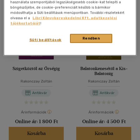
Összesen
3
db
használata szempontjából legszükségesebb cookie-kat telepíti a
böngészőjébe, de cookie-preferenciáit később is bármikor
40 db / oldal
módosíthatja a Süti beállítások menüpontban. További részletekért
olvassa el a
Libri Könyvkereskedelmi Kft. adatkezelési
tájékoztatóját
!
Alkalmaz
Rendben
Süti beállítások
Szigetköztől az Őrségig
Balatonkenesétől a Kis-
Balatonig
Rakonczay Zoltán
Rakonczay Zoltán
Antikvár
Antikvár
Árinformációk
Árinformációk
Online ár:
1 800 Ft
Online ár:
4 500 Ft
Kosárba
Kosárba