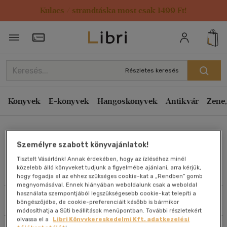
Kulacs / strandtáska most csak 1499 Ft!
Rendezés
Törzsvásárlói Kártya adatai
Rendezés
Kiadás éve szerint csökkenő
Részletes keresés
Kiadás éve szerint növekvő
Ár szerint csökkenő
Könyvek
E-könyvek
Hangoskönyvek
Antikvár
Zene,
Ár szerint növekvő
Rafa Guerrero
Eladott darabszám szerint csökkenő
Személyre szabott könyvajánlatok!
Eladott darabszám szerint növekvő
Tisztelt Vásárlónk! Annak érdekében, hogy az ízléséhez minél
Cím szerint A-Z
közelebb álló könyveket tudjunk a figyelmébe ajánlani, arra kérjük,
Művei
hogy fogadja el az ehhez szükséges cookie-kat a „Rendben” gomb
Szerző szerint A-Z
megnyomásával. Ennek hiányában weboldalunk csak a weboldal
használata szempontjából legszükségesebb cookie-kat telepíti a
Szűrés
Rendezés
böngészőjébe, de cookie-preferenciáit később is bármikor
Megjelenítés
módosíthatja a Süti beállítások menüpontban. További részletekért
olvassa el a
Libri Könyvkereskedelmi Kft. adatkezelési
20 db / oldal