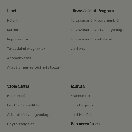
Libri
Törzsvásárlói Program
Rólunk
Törzsvásárlói Programunkról
Karrier
Törzsvásárlói Kártya egyenlege
Impresszum
Törzsvásárlói szabályzat
Társadalmi programok
Libri App
Adományozás
Akadálymentesítési nyilatkozat
Szolgáltatás
Kultúra
Boltkereső
Események
Fizetés és szállítás
Libri Magazin
Ajándékkártya egyenlege
Libri Mini Polc
Partnereinknek
Ügyfélszolgálat