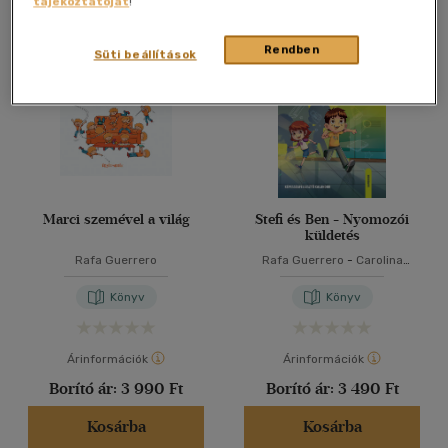
tájékoztatóját
!
Összesen
2
db
40 db / oldal
Rendben
Süti beállítások
Alkalmaz
Marci szemével a világ
Stefi és Ben - Nyomozói
küldetés
Rafa Guerrero
Rafa Guerrero
-
Carolina
Laguna
Könyv
Könyv
Árinformációk
Árinformációk
Borító ár:
3 990 Ft
Borító ár:
3 490 Ft
Kosárba
Kosárba