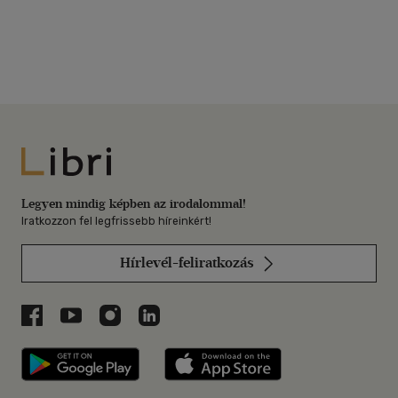
Libri
Legyen mindig képben az irodalommal!
Iratkozzon fel legfrissebb híreinkért!
Hírlevél-feliratkozás
Libri a Facebookon
Libri a Youtube-on
Libri az Instagramon
Libri a LinkedInen
Libri applikáció Szerezd meg: Google P
Libri applikáció 