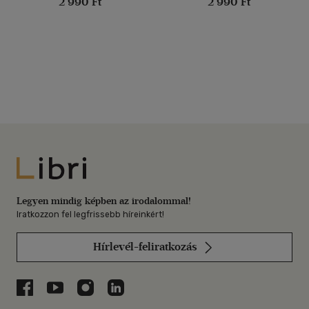
2 990 Ft
2 990 Ft
Libri
Legyen mindig képben az irodalommal!
Iratkozzon fel legfrissebb híreinkért!
Hírlevél-feliratkozás
Libri a Facebookon
Libri a Youtube-on
Libri az Instagramon
Libri a LinkedInen