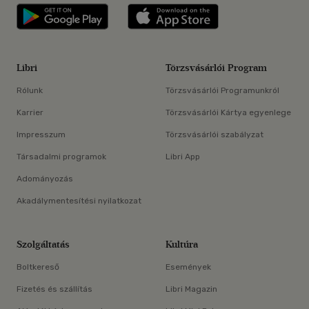
Libri applikáció Szerezd meg: Google P
Libri applikáció 
Libri
Törzsvásárlói Program
Rólunk
Törzsvásárlói Programunkról
Karrier
Törzsvásárlói Kártya egyenlege
Impresszum
Törzsvásárlói szabályzat
Társadalmi programok
Libri App
Adományozás
Akadálymentesítési nyilatkozat
Szolgáltatás
Kultúra
Boltkereső
Események
Fizetés és szállítás
Libri Magazin