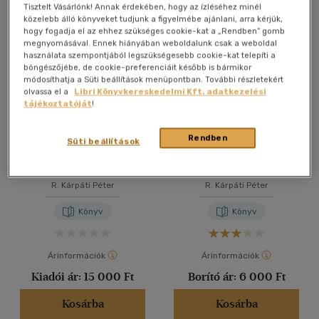
Összesen
6
db
Tisztelt Vásárlónk! Annak érdekében, hogy az ízléséhez minél
közelebb álló könyveket tudjunk a figyelmébe ajánlani, arra kérjük,
40 db / oldal
hogy fogadja el az ehhez szükséges cookie-kat a „Rendben” gomb
megnyomásával. Ennek hiányában weboldalunk csak a weboldal
használata szempontjából legszükségesebb cookie-kat telepíti a
böngészőjébe, de cookie-preferenciáit később is bármikor
Alkalmaz
módosíthatja a Süti beállítások menüpontban. További részletekért
olvassa el a
Libri Könyvkereskedelmi Kft. adatkezelési
tájékoztatóját
!
Rendben
Süti beállítások
HKÉ Biblia
HKÉ összegzés
R. Kárpáti Péter
R. Kárpáti Péter
Könyv
Könyv
Árinformációk
Árinformációk
Kiadói ár:
15 000 Ft
Borító ár:
6 000 Ft
Kosárba
Kosárba