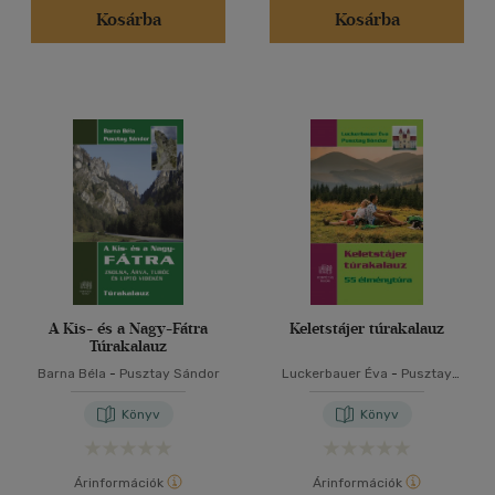
Kosárba
Kosárba
A Kis- és a Nagy-Fátra
Keletstájer túrakalauz
Túrakalauz
Barna Béla
-
Pusztay Sándor
Luckerbauer Éva
-
Pusztay
Sándor
Könyv
Könyv
Árinformációk
Árinformációk