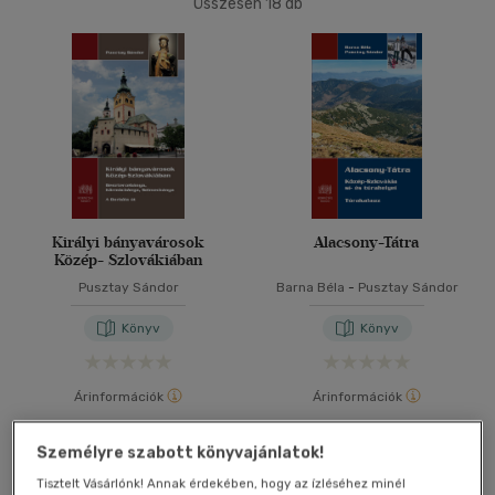
Összesen
18
db
40 db / oldal
Alkalmaz
Királyi bányavárosok
Alacsony-Tátra
Közép- Szlovákiában
Pusztay Sándor
Barna Béla
-
Pusztay Sándor
Könyv
Könyv
Árinformációk
Árinformációk
Kiadói ár:
3 600 Ft
Borító ár:
3 600 Ft
Személyre szabott könyvajánlatok!
Kosárba
Kosárba
Tisztelt Vásárlónk! Annak érdekében, hogy az ízléséhez minél