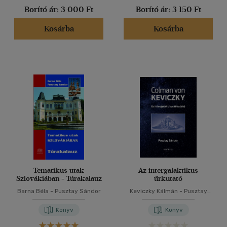
Borító ár:
3 000 Ft
Borító ár:
3 150 Ft
Kosárba
Kosárba
Tematikus utak
Az intergalaktikus
Szlovákiában - Túrakalauz
űrkutató
Barna Béla
-
Pusztay Sándor
Keviczky Kálmán
-
Pusztay
Sándor
Könyv
Könyv