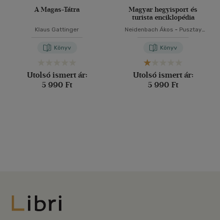
A Magas-Tátra
Magyar hegyisport és
turista enciklopédia
Klaus Gattinger
Neidenbach Ákos
-
Pusztay
Sándor
Könyv
Könyv
Utolsó ismert ár:
Utolsó ismert ár:
5 990 Ft
5 990 Ft
Libri