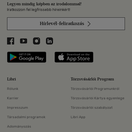
Legyen mindig képben az irodalommal!
Iratkozzon fel legfrissebb híreinkért!
Hírlevél-feliratkozás
Libri a Facebookon
Libri a Youtube-on
Libri az Instagramon
Libri a LinkedInen
Libri applikáció Szerezd meg: Google P
Libri applikáció 
Libri
Törzsvásárlói Program
Rólunk
Törzsvásárlói Programunkról
Karrier
Törzsvásárlói Kártya egyenlege
Impresszum
Törzsvásárlói szabályzat
Társadalmi programok
Libri App
Adományozás