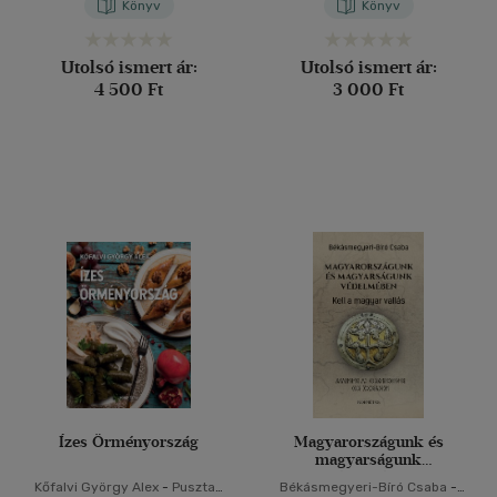
Könyv
Könyv
Utolsó ismert ár:
Utolsó ismert ár:
4 500 Ft
3 000 Ft
Ízes Örményország
Magyarországunk és
magyarságunk
védelmében
Kőfalvi György Alex
-
Pusztay
Békásmegyeri-Bíró Csaba
-