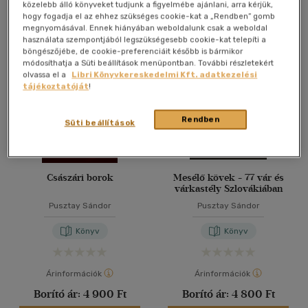
közelebb álló könyveket tudjunk a figyelmébe ajánlani, arra kérjük,
hogy fogadja el az ehhez szükséges cookie-kat a „Rendben” gomb
megnyomásával. Ennek hiányában weboldalunk csak a weboldal
használata szempontjából legszükségesebb cookie-kat telepíti a
böngészőjébe, de cookie-preferenciáit később is bármikor
módosíthatja a Süti beállítások menüpontban. További részletekért
olvassa el a
Libri Könyvkereskedelmi Kft. adatkezelési
tájékoztatóját
!
Rendben
Süti beállítások
Császári borok
Mesélő kövek - 77 vár és
várkastély Szlovákiában
Pusztay Sándor
Pusztay Sándor
Könyv
Könyv
Árinformációk
Árinformációk
Borító ár:
4 900 Ft
Borító ár:
4 800 Ft