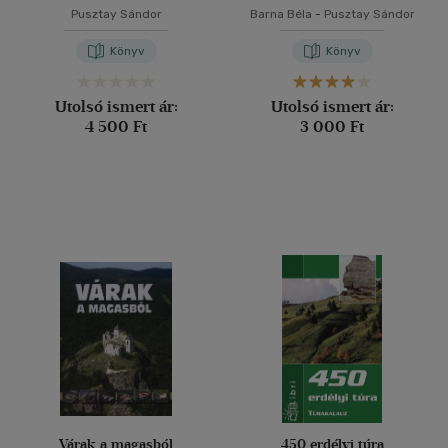
Pusztay Sándor
Barna Béla
-
Pusztay Sándor
Könyv
Könyv
Utolsó ismert ár:
Utolsó ismert ár:
4 500 Ft
3 000 Ft
Várak a magasból
450 erdélyi túra