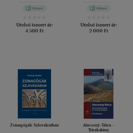
Sándor
Pusztay Sándor
Könyv
Könyv
Utolsó ismert ár:
Utolsó ismert ár:
4 500 Ft
2 000 Ft
Zsinagógák Szlovákiában
Alacsony-Tátra -
Túrakalauz