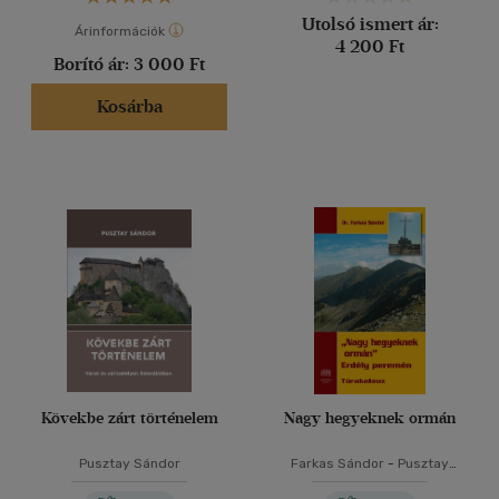
Utolsó ismert ár:
Árinformációk
4 200 Ft
Borító ár:
3 000 Ft
Kosárba
Kövekbe zárt történelem
Nagy hegyeknek ormán
Pusztay Sándor
Farkas Sándor
-
Pusztay
Sándor