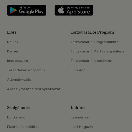
Libri applikáció Szerezd meg: Google P
Libri applikáció 
Libri
Törzsvásárlói Program
Rólunk
Törzsvásárlói Programunkról
Karrier
Törzsvásárlói Kártya egyenlege
Impresszum
Törzsvásárlói szabályzat
Társadalmi programok
Libri App
Adományozás
Akadálymentesítési nyilatkozat
Szolgáltatás
Kultúra
Boltkereső
Események
Fizetés és szállítás
Libri Magazin