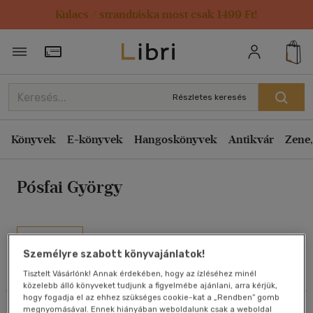
Kulacs / strandtáska most csak 1499 Ft!
Rendezés
Törzsvásárlói Kártya adatai
Rendezés
Kiadás éve szerint csökkenő
Részletes keresés
Kiadás éve szerint növekvő
Ár szerint csökkenő
Könyvek
E-könyvek
Hangoskönyvek
Antikvár
Zene,
Ár szerint növekvő
Pósfai György
Eladott darabszám szerint csökkenő
Eladott darabszám szerint növekvő
Cím szerint A-Z
Művei
Szerző szerint A-Z
Személyre szabott könyvajánlatok!
Tisztelt Vásárlónk! Annak érdekében, hogy az ízléséhez minél
Olvasói vélemények
közelebb álló könyveket tudjunk a figyelmébe ajánlani, arra kérjük,
Megjelenítés
hogy fogadja el az ehhez szükséges cookie-kat a „Rendben” gomb
megnyomásával. Ennek hiányában weboldalunk csak a weboldal
Szűrés
Rendezés
20 db / oldal