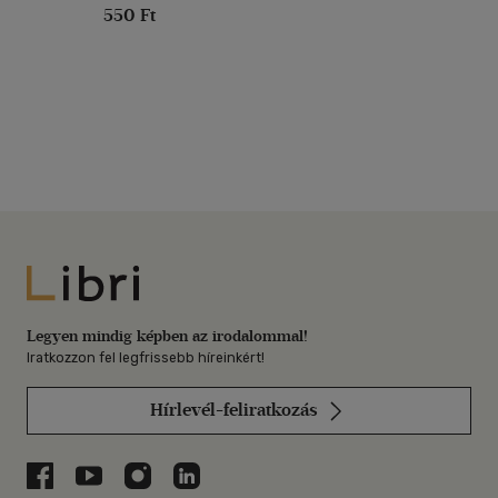
550 Ft
Libri
Legyen mindig képben az irodalommal!
Iratkozzon fel legfrissebb híreinkért!
Hírlevél-feliratkozás
Libri a Facebookon
Libri a Youtube-on
Libri az Instagramon
Libri a LinkedInen