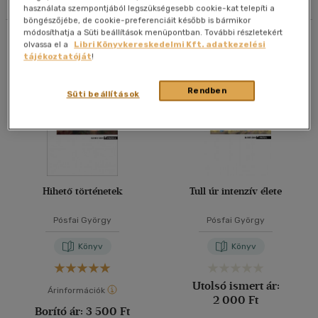
használata szempontjából legszükségesebb cookie-kat telepíti a
böngészőjébe, de cookie-preferenciáit később is bármikor
40 db / oldal
módosíthatja a Süti beállítások menüpontban. További részletekért
Összesen
3
db
olvassa el a
Libri Könyvkereskedelmi Kft. adatkezelési
tájékoztatóját
!
Alkalmaz
Rendben
Süti beállítások
Hihető történetek
Tull úr intenzív élete
Pósfai György
Pósfai György
Könyv
Könyv
Utolsó ismert ár:
Árinformációk
2 000 Ft
Borító ár:
3 500 Ft