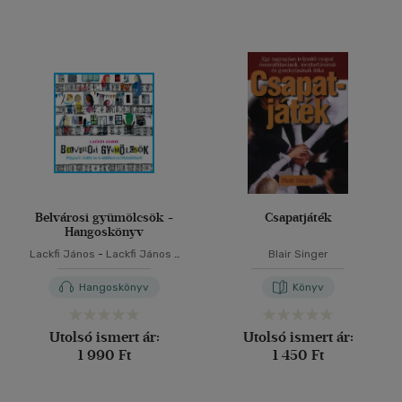
Belvárosi gyümölcsök -
Csapatjáték
Hangoskönyv
Lackfi János
-
Lackfi János
-
Blair Singer
Pogány Judit
Hangoskönyv
Könyv
Utolsó ismert ár:
Utolsó ismert ár:
1 990 Ft
1 450 Ft