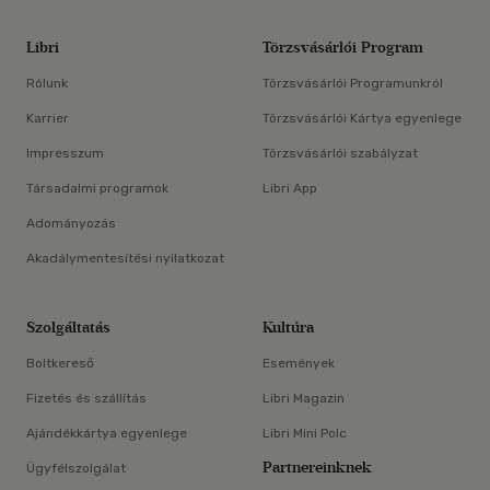
Libri
Törzsvásárlói Program
Rólunk
Törzsvásárlói Programunkról
Karrier
Törzsvásárlói Kártya egyenlege
Impresszum
Törzsvásárlói szabályzat
Társadalmi programok
Libri App
Adományozás
Akadálymentesítési nyilatkozat
Szolgáltatás
Kultúra
Boltkereső
Események
Fizetés és szállítás
Libri Magazin
Ajándékkártya egyenlege
Libri Mini Polc
Partnereinknek
Ügyfélszolgálat