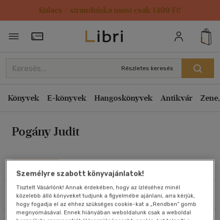
Kulacs / strandtáska most csak 1499 Ft!
Rendezés
Törzsvásárlói Kártya adatai
Rendezés
Kiadás éve szerint csökkenő
Részletes keresés
Kiadás éve szerint növekvő
Ár szerint csökkenő
Könyvek
E-könyvek
Hangoskönyvek
Antikvár
Zene,
Ár szerint növekvő
Pogány Judit
Eladott darabszám szerint csökkenő
Eladott darabszám szerint növekvő
Cím szerint A-Z
Művei
Személyre szabott könyvajánlatok!
Szerző szerint A-Z
Tisztelt Vásárlónk! Annak érdekében, hogy az ízléséhez minél
Szűrés
Rendezés
közelebb álló könyveket tudjunk a figyelmébe ajánlani, arra kérjük,
Megjelenítés
hogy fogadja el az ehhez szükséges cookie-kat a „Rendben” gomb
megnyomásával. Ennek hiányában weboldalunk csak a weboldal
20 db / oldal