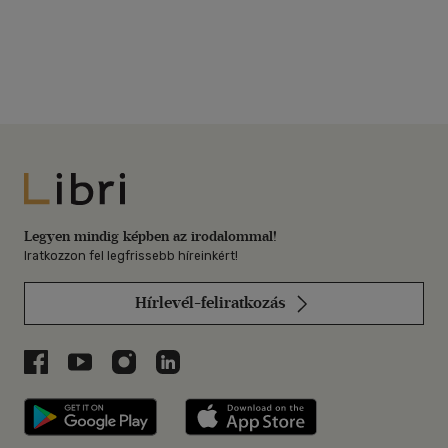
Libri
Legyen mindig képben az irodalommal!
Iratkozzon fel legfrissebb híreinkért!
Hírlevél-feliratkozás
Libri a Facebookon
Libri a Youtube-on
Libri az Instagramon
Libri a LinkedInen
Libri applikáció Szerezd meg: Google P
Libri applikáció 