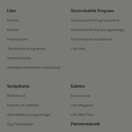
Libri
Törzsvásárlói Program
Rólunk
Törzsvásárlói Programunkról
Karrier
Törzsvásárlói Kártya egyenlege
Impresszum
Törzsvásárlói szabályzat
Társadalmi programok
Libri App
Adományozás
Akadálymentesítési nyilatkozat
Szolgáltatás
Kultúra
Boltkereső
Események
Fizetés és szállítás
Libri Magazin
Ajándékkártya egyenlege
Libri Mini Polc
Partnereinknek
Ügyfélszolgálat