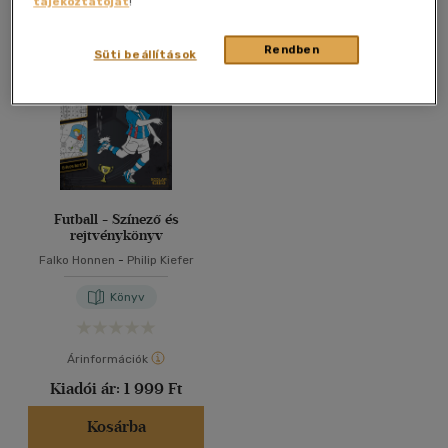
tájékoztatóját
!
Összesen
1
db
40 db / oldal
Rendben
Süti beállítások
Alkalmaz
Futball - Színező és
rejtvénykönyv
Falko Honnen
-
Philip Kiefer
Könyv
Árinformációk
Kiadói ár:
1 999 Ft
Kosárba