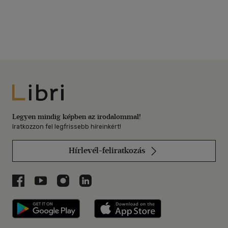
Libri
Legyen mindig képben az irodalommal!
Iratkozzon fel legfrissebb híreinkért!
Hírlevél-feliratkozás
Libri a Facebookon
Libri a Youtube-on
Libri az Instagramon
Libri a LinkedInen
Libri applikáció Szerezd meg: Google P
Libri applikáció 