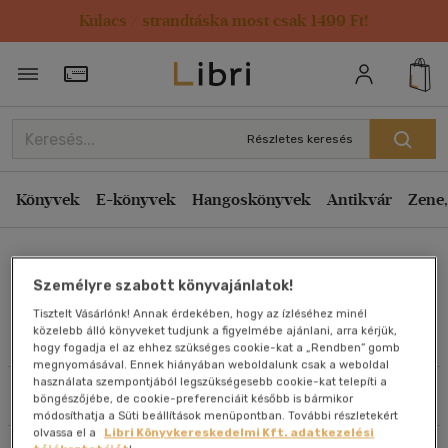
Kulacs / strandtáska most csak 1499 Ft!
Rendezés
Törzsvásárlói Kártya adatai
Rendezés
Kiadás éve szerint csökkenő
Részletes keresés
Kiadás éve szerint növekvő
Ár szerint csökkenő
Könyvek
E-könyvek
Hangoskönyvek
Antikvár
Zene,
Ár szerint növekvő
Philip Kiefer
Eladott darabszám szerint csökkenő
Személyre szabott könyvajánlatok!
Eladott darabszám szerint növekvő
Tisztelt Vásárlónk! Annak érdekében, hogy az ízléséhez minél
Cím szerint A-Z
közelebb álló könyveket tudjunk a figyelmébe ajánlani, arra kérjük,
Művei
hogy fogadja el az ehhez szükséges cookie-kat a „Rendben” gomb
Szerző szerint A-Z
megnyomásával. Ennek hiányában weboldalunk csak a weboldal
használata szempontjából legszükségesebb cookie-kat telepíti a
Szűrés
Rendezés
böngészőjébe, de cookie-preferenciáit később is bármikor
Megjelenítés
módosíthatja a Süti beállítások menüpontban. További részletekért
olvassa el a
Libri Könyvkereskedelmi Kft. adatkezelési
20 db / oldal