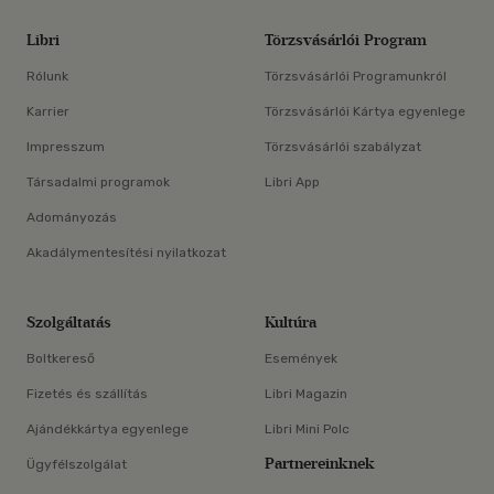
Libri
Törzsvásárlói Program
Rólunk
Törzsvásárlói Programunkról
Karrier
Törzsvásárlói Kártya egyenlege
Impresszum
Törzsvásárlói szabályzat
Társadalmi programok
Libri App
Adományozás
Akadálymentesítési nyilatkozat
Szolgáltatás
Kultúra
Boltkereső
Események
Fizetés és szállítás
Libri Magazin
Ajándékkártya egyenlege
Libri Mini Polc
Partnereinknek
Ügyfélszolgálat