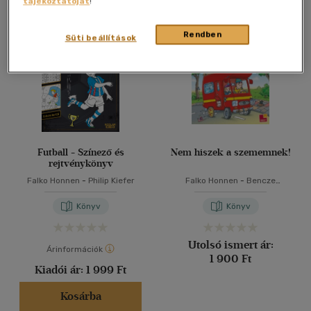
tájékoztatóját
!
Összesen
2
db
40 db / oldal
Rendben
Süti beállítások
Alkalmaz
Futball - Színező és
Nem hiszek a szememnek!
rejtvénykönyv
Falko Honnen
-
Philip Kiefer
Falko Honnen
-
Bencze
Mariann
Könyv
Könyv
Utolsó ismert ár:
Árinformációk
1 900 Ft
Kiadói ár:
1 999 Ft
Kosárba