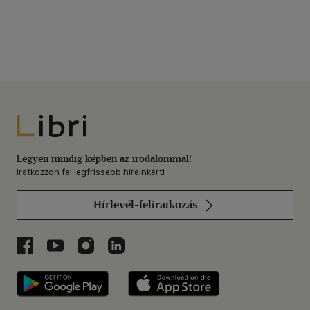
Libri
Legyen mindig képben az irodalommal!
Iratkozzon fel legfrissebb híreinkért!
Hírlevél-feliratkozás
Libri a Facebookon
Libri a Youtube-on
Libri az Instagramon
Libri a LinkedInen
Libri applikáció Szerezd meg: Google P
Libri applikáció 