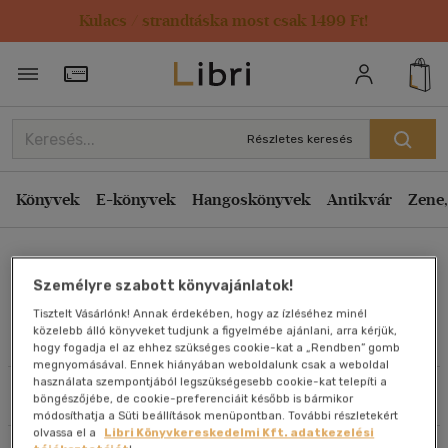
Kulacs / strandtáska most csak 1499 Ft!
Rendezés
Törzsvásárlói Kártya adatai
Rendezés
Kiadás éve szerint csökkenő
Részletes keresés
Kiadás éve szerint növekvő
Ár szerint csökkenő
Könyvek
E-könyvek
Hangoskönyvek
Antikvár
Zene,
Ár szerint növekvő
Falko Honnen
Eladott darabszám szerint csökkenő
Személyre szabott könyvajánlatok!
Eladott darabszám szerint növekvő
Tisztelt Vásárlónk! Annak érdekében, hogy az ízléséhez minél
Cím szerint A-Z
közelebb álló könyveket tudjunk a figyelmébe ajánlani, arra kérjük,
Művei
hogy fogadja el az ehhez szükséges cookie-kat a „Rendben” gomb
Szerző szerint A-Z
megnyomásával. Ennek hiányában weboldalunk csak a weboldal
használata szempontjából legszükségesebb cookie-kat telepíti a
Szűrés
Rendezés
böngészőjébe, de cookie-preferenciáit később is bármikor
Megjelenítés
módosíthatja a Süti beállítások menüpontban. További részletekért
olvassa el a
Libri Könyvkereskedelmi Kft. adatkezelési
20 db / oldal