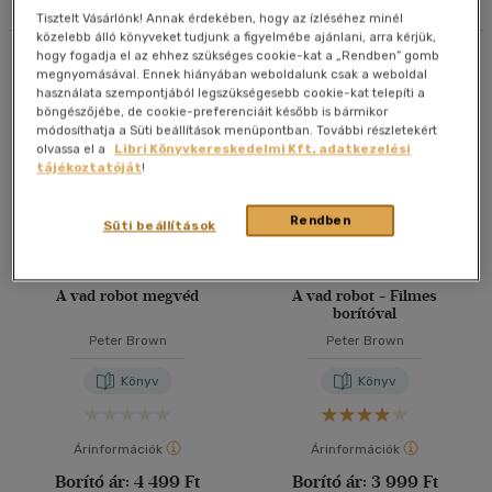
Tisztelt Vásárlónk! Annak érdekében, hogy az ízléséhez minél
40 db / oldal
közelebb álló könyveket tudjunk a figyelmébe ajánlani, arra kérjük,
hogy fogadja el az ehhez szükséges cookie-kat a „Rendben” gomb
Összesen
5
db
megnyomásával. Ennek hiányában weboldalunk csak a weboldal
használata szempontjából legszükségesebb cookie-kat telepíti a
böngészőjébe, de cookie-preferenciáit később is bármikor
Alkalmaz
módosíthatja a Süti beállítások menüpontban. További részletekért
olvassa el a
Libri Könyvkereskedelmi Kft. adatkezelési
tájékoztatóját
!
Rendben
Süti beállítások
A vad robot megvéd
A vad robot - Filmes
borítóval
Peter Brown
Peter Brown
Könyv
Könyv
Árinformációk
Árinformációk
Borító ár:
4 499 Ft
Borító ár:
3 999 Ft