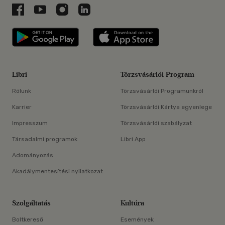
Libri a Facebookon
Libri a Youtube-on
Libri az Instagramon
Libri a LinkedInen
Libri applikáció Szerezd meg: Google P
Libri applikáció 
Libri
Törzsvásárlói Program
Rólunk
Törzsvásárlói Programunkról
Karrier
Törzsvásárlói Kártya egyenlege
Impresszum
Törzsvásárlói szabályzat
Társadalmi programok
Libri App
Adományozás
Akadálymentesítési nyilatkozat
Szolgáltatás
Kultúra
Boltkereső
Események