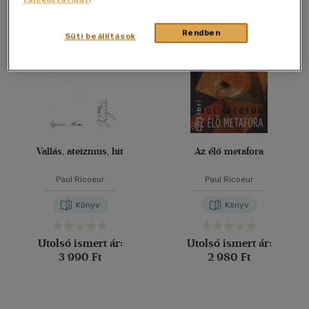
Összesen
2
db
40 db / oldal
Rendben
Süti beállítások
Alkalmaz
Vallás, ateizmus, hit
Az élő metafora
Paul Ricoeur
Paul Ricoeur
Könyv
Könyv
Utolsó ismert ár:
Utolsó ismert ár:
3 990 Ft
2 980 Ft