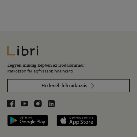
Libri
Legyen mindig képben az irodalommal!
Iratkozzon fel legfrissebb híreinkért!
Hírlevél-feliratkozás
Libri a Facebookon
Libri a Youtube-on
Libri az Instagramon
Libri a LinkedInen
Libri applikáció Szerezd meg: Google P
Libri applikáció 