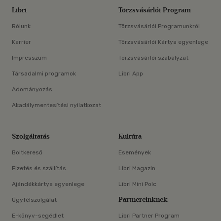
Libri
Törzsvásárlói Program
Rólunk
Törzsvásárlói Programunkról
Karrier
Törzsvásárlói Kártya egyenlege
Impresszum
Törzsvásárlói szabályzat
Társadalmi programok
Libri App
Adományozás
Akadálymentesítési nyilatkozat
Szolgáltatás
Kultúra
Boltkereső
Események
Fizetés és szállítás
Libri Magazin
Ajándékkártya egyenlege
Libri Mini Polc
Partnereinknek
Ügyfélszolgálat
E-könyv-segédlet
Libri Partner Program