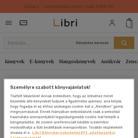
Kulacs / strandtáska most csak 1499 Ft!
Rendezés
Törzsvásárlói Kártya adatai
Rendezés
Kiadás éve szerint csökkenő
Részletes keresés
Kiadás éve szerint növekvő
Ár szerint csökkenő
Könyvek
E-könyvek
Hangoskönyvek
Antikvár
Zene,
Ár szerint növekvő
Paul Ricoeur
Eladott darabszám szerint csökkenő
Személyre szabott könyvajánlatok!
Eladott darabszám szerint növekvő
Tisztelt Vásárlónk! Annak érdekében, hogy az ízléséhez minél
Cím szerint A-Z
közelebb álló könyveket tudjunk a figyelmébe ajánlani, arra kérjük,
Művei
hogy fogadja el az ehhez szükséges cookie-kat a „Rendben” gomb
Szerző szerint A-Z
megnyomásával. Ennek hiányában weboldalunk csak a weboldal
használata szempontjából legszükségesebb cookie-kat telepíti a
Szűrés
Rendezés
böngészőjébe, de cookie-preferenciáit később is bármikor
Megjelenítés
módosíthatja a Süti beállítások menüpontban. További részletekért
olvassa el a
Libri Könyvkereskedelmi Kft. adatkezelési
20 db / oldal
tájékoztatóját
!