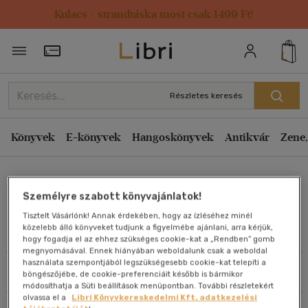
Kulacs / strandtáska most csak 1499 Ft!
Rendezés
Törzsvásárlói Kártya adatai
Rendezés
Kiadás éve szerint csökkenő
Részletes keresés
Kiadás éve szerint növekvő
Ár szerint csökkenő
Könyvek
E-könyvek
Hangoskönyvek
Antikvár
Zene,
Ár szerint növekvő
Paul Newman
Eladott darabszám szerint csökkenő
Személyre szabott könyvajánlatok!
Eladott darabszám szerint növekvő
Tisztelt Vásárlónk! Annak érdekében, hogy az ízléséhez minél
Cím szerint A-Z
közelebb álló könyveket tudjunk a figyelmébe ajánlani, arra kérjük,
Művei
hogy fogadja el az ehhez szükséges cookie-kat a „Rendben” gomb
Szerző szerint A-Z
megnyomásával. Ennek hiányában weboldalunk csak a weboldal
használata szempontjából legszükségesebb cookie-kat telepíti a
Szűrés
Rendezés
böngészőjébe, de cookie-preferenciáit később is bármikor
Megjelenítés
módosíthatja a Süti beállítások menüpontban. További részletekért
olvassa el a
Libri Könyvkereskedelmi Kft. adatkezelési
20 db / oldal