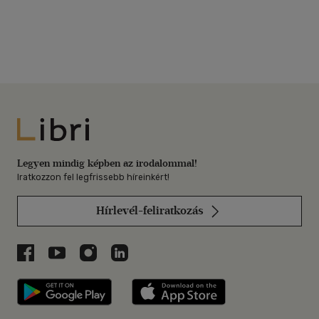
Libri
Legyen mindig képben az irodalommal!
Iratkozzon fel legfrissebb híreinkért!
Hírlevél-feliratkozás
Libri a Facebookon
Libri a Youtube-on
Libri az Instagramon
Libri a LinkedInen
Libri applikáció Szerezd meg: Google P
Libri applikáció 