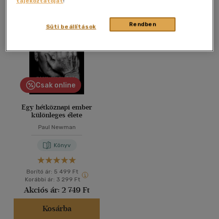
tájékoztatóját
!
Összesen
1
db
40 db / oldal
Rendben
Süti beállítások
Alkalmaz
Csak online
Egy hétköznapi ember
különleges élete
Paul Newman
Könyv
Borító ár:
5 499 Ft
Korábbi ár:
3 299 Ft
Akciós ár:
2 749 Ft
Kosárba