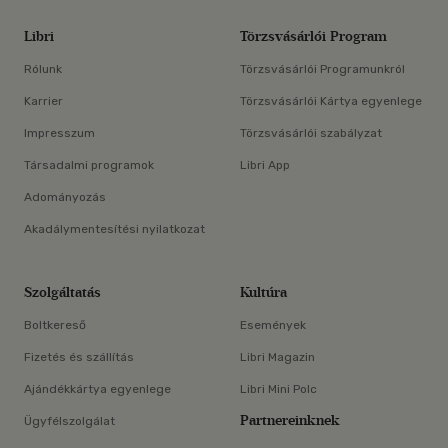
Libri
Törzsvásárlói Program
Rólunk
Törzsvásárlói Programunkról
Karrier
Törzsvásárlói Kártya egyenlege
Impresszum
Törzsvásárlói szabályzat
Társadalmi programok
Libri App
Adományozás
Akadálymentesítési nyilatkozat
Szolgáltatás
Kultúra
Boltkereső
Események
Fizetés és szállítás
Libri Magazin
Ajándékkártya egyenlege
Libri Mini Polc
Partnereinknek
Ügyfélszolgálat