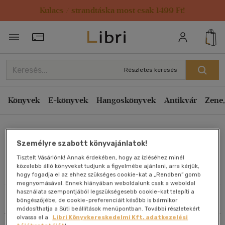
Kulacs / strandtáska most csak 1499 Ft!
Rendezés
Törzsvásárlói Kártya adatai
Rendezés
Kiadás éve szerint csökkenő
Részletes keresés
Kiadás éve szerint növekvő
Ár szerint csökkenő
Könyvek
E-könyvek
Hangoskönyvek
Antikvár
Zene,
Ár szerint növekvő
Paul Carson
Eladott darabszám szerint csökkenő
Személyre szabott könyvajánlatok!
Eladott darabszám szerint növekvő
Tisztelt Vásárlónk! Annak érdekében, hogy az ízléséhez minél
Cím szerint A-Z
közelebb álló könyveket tudjunk a figyelmébe ajánlani, arra kérjük,
Művei
hogy fogadja el az ehhez szükséges cookie-kat a „Rendben” gomb
Szerző szerint A-Z
megnyomásával. Ennek hiányában weboldalunk csak a weboldal
használata szempontjából legszükségesebb cookie-kat telepíti a
Szűrés
Rendezés
böngészőjébe, de cookie-preferenciáit később is bármikor
Megjelenítés
módosíthatja a Süti beállítások menüpontban. További részletekért
olvassa el a
Libri Könyvkereskedelmi Kft. adatkezelési
20 db / oldal