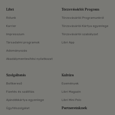
Libri
Törzsvásárlói Program
Rólunk
Törzsvásárlói Programunkról
Karrier
Törzsvásárlói Kártya egyenlege
Impresszum
Törzsvásárlói szabályzat
Társadalmi programok
Libri App
Adományozás
Akadálymentesítési nyilatkozat
Szolgáltatás
Kultúra
Boltkereső
Események
Fizetés és szállítás
Libri Magazin
Ajándékkártya egyenlege
Libri Mini Polc
Partnereinknek
Ügyfélszolgálat