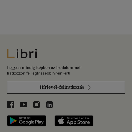
Libri
Legyen mindig képben az irodalommal!
Iratkozzon fel legfrissebb híreinkért!
Hírlevél-feliratkozás
Libri a Facebookon
Libri a Youtube-on
Libri az Instagramon
Libri a LinkedInen
Libri applikáció Szerezd meg: Google P
Libri applikáció 