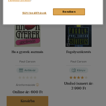
tájékoztatóját
!
Összesen
2
db
40 db / oldal
Rendben
Süti beállítások
Alkalmaz
Ha a gyerek asztmás
Fogolyszöktetés
Paul Carson
Paul Carson
Antikvár
Könyv
Utolsó ismert ár:
Árinformációk
2 990 Ft
Online ár:
600 Ft
Kosárba