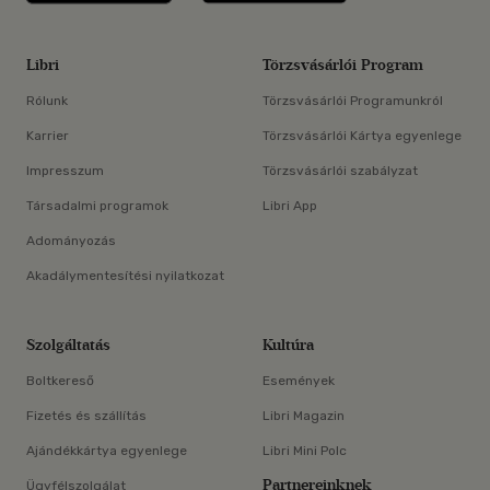
Libri
Törzsvásárlói Program
Rólunk
Törzsvásárlói Programunkról
Karrier
Törzsvásárlói Kártya egyenlege
Impresszum
Törzsvásárlói szabályzat
Társadalmi programok
Libri App
Adományozás
Akadálymentesítési nyilatkozat
Szolgáltatás
Kultúra
Boltkereső
Események
Fizetés és szállítás
Libri Magazin
Ajándékkártya egyenlege
Libri Mini Polc
Partnereinknek
Ügyfélszolgálat