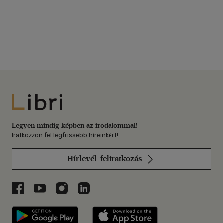
Libri
Legyen mindig képben az irodalommal!
Iratkozzon fel legfrissebb híreinkért!
Hírlevél-feliratkozás
Libri a Facebookon
Libri a Youtube-on
Libri az Instagramon
Libri a LinkedInen
Libri applikáció Szerezd meg: Google P
Libri applikáció 