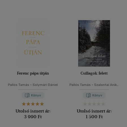
Ferenc pápa útján
Csillagok felett
Pallós Tamás
-
Solymári Dániel
Pallós Tamás
-
Szalontai Anikó
-
Zsille Gábor
Könyv
Könyv
Utolsó ismert ár:
Utolsó ismert ár:
3 990 Ft
1 500 Ft