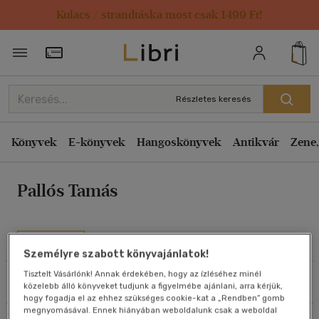
Kulacs / strandtáska most csak 1499 Ft!
Rendezés
Törzsvásárlói Kártya adatai
Rendezés
Kiadás éve szerint csökkenő
Részletes keresés
Kiadás éve szerint növekvő
Ár szerint csökkenő
Könyvek
E-könyvek
Hangoskönyvek
Antikvár
Zene,
Ár szerint növekvő
Pallós Tamás
Eladott darabszám szerint csökkenő
Eladott darabszám szerint növekvő
Cím szerint A-Z
Művei
Személyre szabott könyvajánlatok!
Szerző szerint A-Z
Tisztelt Vásárlónk! Annak érdekében, hogy az ízléséhez minél
Szűrés
Rendezés
közelebb álló könyveket tudjunk a figyelmébe ajánlani, arra kérjük,
Megjelenítés
hogy fogadja el az ehhez szükséges cookie-kat a „Rendben” gomb
megnyomásával. Ennek hiányában weboldalunk csak a weboldal
20 db / oldal