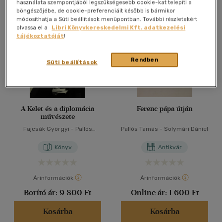
Összesen
4
db
használata szempontjából legszükségesebb cookie-kat telepíti a
böngészőjébe, de cookie-preferenciáit később is bármikor
40 db / oldal
módosíthatja a Süti beállítások menüpontban. További részletekért
olvassa el a
Libri Könyvkereskedelmi Kft. adatkezelési
tájékoztatóját
!
Alkalmaz
Rendben
Süti beállítások
A Kelet és a diplomácia
Ferenc pápa útján
művészete
Fajcsák Györgyi
-
Pallós
Pallós Tamás
-
Solymári Dániel
Tamás
-
Solymári Dániel
Könyv
Antikvár
Árinformációk
Árinformációk
Borító ár:
9 800 Ft
Online ár:
1 600 Ft
Kosárba
Kosárba