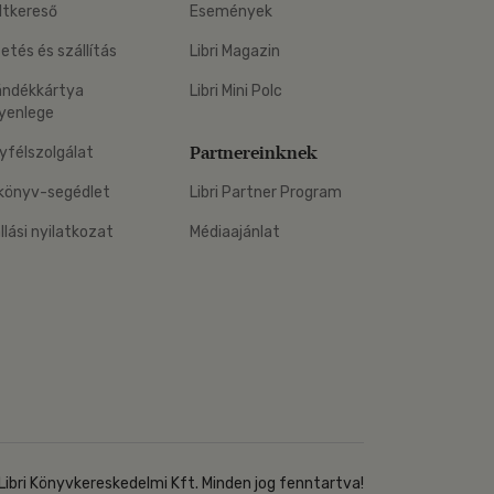
ltkereső
Események
zetés és szállítás
Libri Magazin
ándékkártya
Libri Mini Polc
yenlege
Partnereinknek
yfélszolgálat
könyv-segédlet
Libri Partner Program
állási nyilatkozat
Médiaajánlat
Libri Könyvkereskedelmi Kft. Minden jog fenntartva!