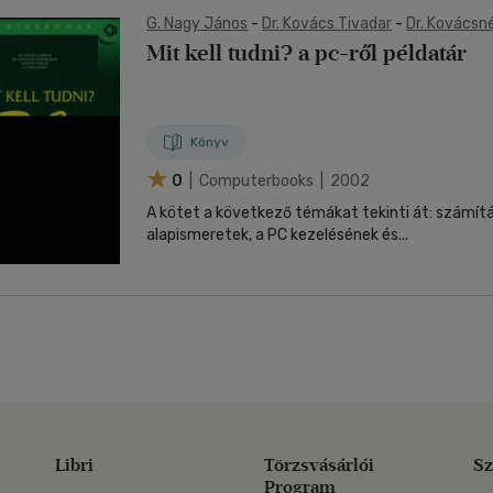
G. Nagy János
-
Dr. Kovács Tivadar
-
Dr. Kovácsn
Ozsváth Miklós
Mit kell tudni? a pc-ről példatár
Könyv
0
| Computerbooks | 2002
A kötet a következő témákat tekinti át: számít
alapismeretek, a PC kezelésének és...
Libri
Törzsvásárlói
Sz
Program