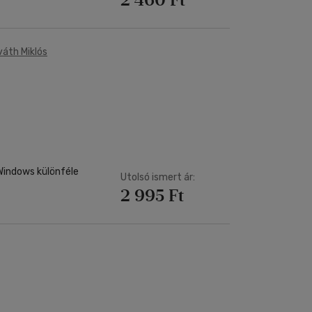
áth Miklós
e Windows különféle
Utolsó ismert ár:
2 995 Ft