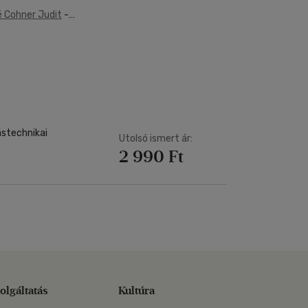
é Cohner Judit
-
ástechnikai
Utolsó ismert ár:
2 990 Ft
olgáltatás
Kultúra