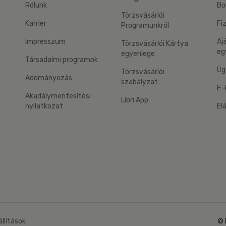
Rólunk
Bo
Törzsvásárlói
Karrier
Fi
Programunkról
Impresszum
Aj
Törzsvásárlói Kártya
eg
egyenlege
Társadalmi programok
Üg
Törzsvásárlói
Adományozás
szabályzat
E-
Akadálymentesítési
Libri App
nyilatkozat
El
eg: Google Play
 applikáció Letölthető az App Store-ból
állítások
© 