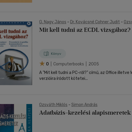
G. Nagy János
-
Dr. Kovácsné Cohner Judit
-
Ozsv
Mit kell tudni az ECDL vizsgához?
Könyv
0
| Computerbooks | 2005
A "Mit kell tudni a PC-ről?" című, az Office illetv
verzióira íródott kötetei...
Ozsváth Miklós
-
Simon András
Adatbázis-kezelési alapismeretek