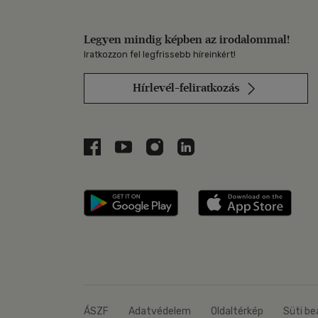
Legyen mindig képben az irodalommal!
Iratkozzon fel legfrissebb híreinkért!
Hírlevél-feliratkozás
Libri a Facebookon
Libri a Youtube-on
Libri az Instagramon
Libri a LinkedInen
Libri applikáció Szerezd m
Libri
ÁSZF
Adatvédelem
Oldaltérkép
Süti be