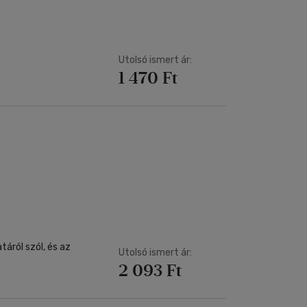
Utolsó ismert ár:
1 470 Ft
áról szól, és az
Utolsó ismert ár:
2 093 Ft