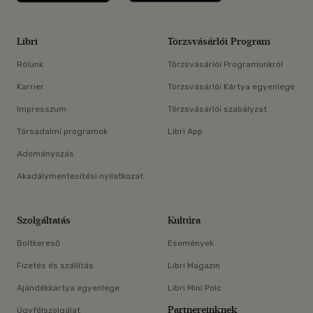
Libri
Törzsvásárlói Program
Rólunk
Törzsvásárlói Programunkról
Karrier
Törzsvásárlói Kártya egyenlege
Impresszum
Törzsvásárlói szabályzat
Társadalmi programok
Libri App
Adományozás
Akadálymentesítési nyilatkozat
Szolgáltatás
Kultúra
Boltkereső
Események
Fizetés és szállítás
Libri Magazin
Ajándékkártya egyenlege
Libri Mini Polc
Partnereinknek
Ügyfélszolgálat