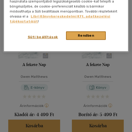
Összesen
3
db
használata szempontjából legszükségesebb cookie-kat telepíti a
böngészőjébe, de cookie-preferenciáit később is bármikor
40 db / oldal
módosíthatja a Süti beállítások menüpontban. További részletekért
olvassa el a
Libri Könyvkereskedelmi Kft. adatkezelési
tájékoztatóját
!
Alkalmaz
Rendben
Süti beállítások
A fekete Nap
A fekete Nap
Owen Matthews
Owen Matthews
E-könyv
Könyv
Árinformációk
Árinformációk
Kiadói ár:
4 499 Ft
Borító ár:
5 499 Ft
Kosárba
Kosárba