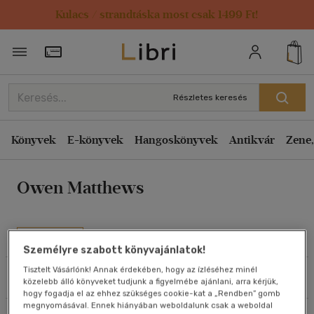
Kulacs / strandtáska most csak 1499 Ft!
Rendezés
Törzsvásárlói Kártya adatai
Rendezés
Kiadás éve szerint csökkenő
Részletes keresés
Kiadás éve szerint növekvő
Ár szerint csökkenő
Könyvek
E-könyvek
Hangoskönyvek
Antikvár
Zene,
Ár szerint növekvő
Owen Matthews
Eladott darabszám szerint csökkenő
Eladott darabszám szerint növekvő
Cím szerint A-Z
Művei
Személyre szabott könyvajánlatok!
Szerző szerint A-Z
Tisztelt Vásárlónk! Annak érdekében, hogy az ízléséhez minél
Szűrés
Rendezés
közelebb álló könyveket tudjunk a figyelmébe ajánlani, arra kérjük,
Megjelenítés
hogy fogadja el az ehhez szükséges cookie-kat a „Rendben” gomb
megnyomásával. Ennek hiányában weboldalunk csak a weboldal
20 db / oldal