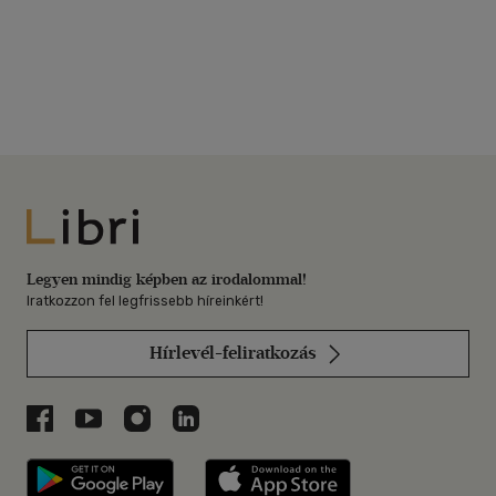
Libri
Legyen mindig képben az irodalommal!
Iratkozzon fel legfrissebb híreinkért!
Hírlevél-feliratkozás
Libri a Facebookon
Libri a Youtube-on
Libri az Instagramon
Libri a LinkedInen
Libri applikáció Szerezd meg: Google P
Libri applikáció 