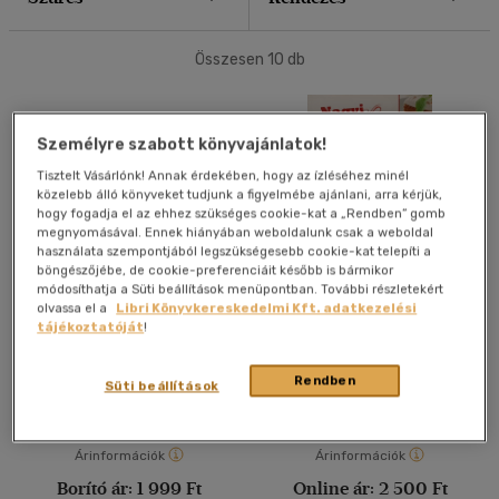
40 db / oldal
Összesen
10
db
Alkalmaz
Személyre szabott könyvajánlatok!
Tisztelt Vásárlónk! Annak érdekében, hogy az ízléséhez minél
közelebb álló könyveket tudjunk a figyelmébe ajánlani, arra kérjük,
hogy fogadja el az ehhez szükséges cookie-kat a „Rendben” gomb
megnyomásával. Ennek hiányában weboldalunk csak a weboldal
használata szempontjából legszükségesebb cookie-kat telepíti a
böngészőjébe, de cookie-preferenciáit később is bármikor
módosíthatja a Süti beállítások menüpontban. További részletekért
Gólya viszi a fiát
Nagyi válogatott
olvassa el a
Libri Könyvkereskedelmi Kft. adatkezelési
süteményei
tájékoztatóját
!
Orosné Galaczi Edit
-
Bacskai
Orosné Galaczi Edit
Csaba
-
Dávid Ildikó
Rendben
Süti beállítások
Könyv
Antikvár
Árinformációk
Árinformációk
Borító ár:
1 999 Ft
Online ár:
2 500 Ft