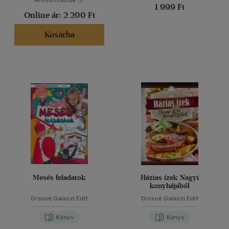
Árinformációk
1 999 Ft
Online ár:
2 200 Ft
Kosárba
Mesés feladatok
Házias ízek Nagyi
konyhájából
Orosné Galaczi Edit
Orosné Galaczi Edit
Könyv
Könyv