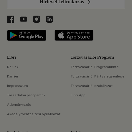
Hírlevél-feliratkozás
Libri a Facebookon
Libri a Youtube-on
Libri az Instagramon
Libri a LinkedInen
Libri applikáció Szerezd meg: Google P
Libri applikáció 
Libri
Törzsvásárlói Program
Rólunk
Törzsvásárlói Programunkról
Karrier
Törzsvásárlói Kártya egyenlege
Impresszum
Törzsvásárlói szabályzat
Társadalmi programok
Libri App
Adományozás
Akadálymentesítési nyilatkozat