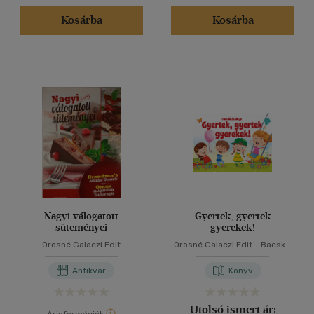
Kosárba
Kosárba
Nagyi válogatott
Gyertek, gyertek
süteményei
gyerekek!
Orosné Galaczi Edit
Orosné Galaczi Edit
-
Bacskai
Csaba
-
Dávid Ildikó
Antikvár
Könyv
Utolsó ismert ár: