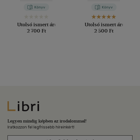
Könyv
Könyv
Utolsó ismert ár:
Utolsó ismert ár:
2 700 Ft
2 500 Ft
Libri
Legyen mindig képben az irodalommal!
Iratkozzon fel legfrissebb híreinkért!