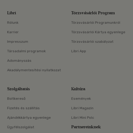
Libri
Törzsvásárlói Program
Rólunk
Törzsvásárlói Programunkról
Karrier
Törzsvásárlói Kártya egyenlege
Impresszum
Törzsvásárlói szabályzat
Társadalmi programok
Libri App
Adományozás
Akadálymentesítési nyilatkozat
Szolgáltatás
Kultúra
Boltkereső
Események
Fizetés és szállítás
Libri Magazin
Ajándékkártya egyenlege
Libri Mini Polc
Partnereinknek
Ügyfélszolgálat