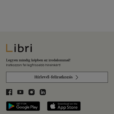
Libri
Legyen mindig képben az irodalommal!
Iratkozzon fel legfrissebb híreinkért!
Hírlevél-feliratkozás
Libri a Facebookon
Libri a Youtube-on
Libri az Instagramon
Libri a LinkedInen
Libri applikáció Szerezd meg: Google P
Libri applikáció 