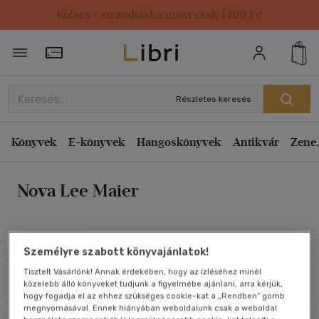
Kulacs / strandtáska most csak 1499 Ft!
Rendezés
Törzsvásárlói Kártya adatai
Rendezés
Kiadás éve szerint csökkenő
Részletes keresés
Kiadás éve szerint növekvő
Ár szerint csökkenő
Könyvek
E-könyvek
Hangoskönyvek
Antikvár
Zene,
Ár szerint növekvő
Nova Lee Maier
Eladott darabszám szerint csökkenő
Eladott darabszám szerint növekvő
Cím szerint A-Z
Művei
Személyre szabott könyvajánlatok!
Szerző szerint A-Z
Tisztelt Vásárlónk! Annak érdekében, hogy az ízléséhez minél
Szűrés
Rendezés
közelebb álló könyveket tudjunk a figyelmébe ajánlani, arra kérjük,
Megjelenítés
hogy fogadja el az ehhez szükséges cookie-kat a „Rendben” gomb
megnyomásával. Ennek hiányában weboldalunk csak a weboldal
20 db / oldal