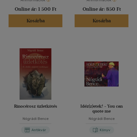
Árinformációk
Árinformációk
Online ár:
1 500 Ft
Online ár:
850 Ft
Kosárba
Kosárba
Rinocérosz üzletkötés
Idéz(z)etek! - You can
quote me
Nógrádi Bence
Nógrádi Bence
Antikvár
Könyv