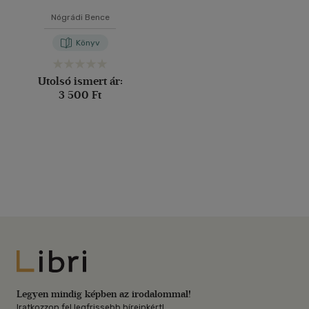
Nógrádi Bence
Könyv
Utolsó ismert ár:
3 500 Ft
Libri
Legyen mindig képben az irodalommal!
Iratkozzon fel legfrissebb híreinkért!