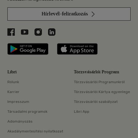
Hírlevél-feliratkozás
Libri a Facebookon
Libri a Youtube-on
Libri az Instagramon
Libri a LinkedInen
Libri applikáció Szerezd meg: Google P
Libri applikáció 
Libri
Törzsvásárlói Program
Rólunk
Törzsvásárlói Programunkról
Karrier
Törzsvásárlói Kártya egyenlege
Impresszum
Törzsvásárlói szabályzat
Társadalmi programok
Libri App
Adományozás
Akadálymentesítési nyilatkozat