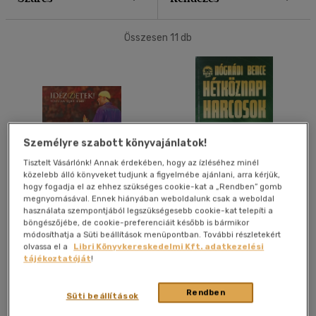
40 db / oldal
Összesen
11
db
Alkalmaz
Személyre szabott könyvajánlatok!
Tisztelt Vásárlónk! Annak érdekében, hogy az ízléséhez minél
közelebb álló könyveket tudjunk a figyelmébe ajánlani, arra kérjük,
hogy fogadja el az ehhez szükséges cookie-kat a „Rendben” gomb
Idéz(z)etek! - You Can
Hétköznapi harcosok II.
megnyomásával. Ennek hiányában weboldalunk csak a weboldal
Quote Me
használata szempontjából legszükségesebb cookie-kat telepíti a
Nógrádi Bence
Nógrádi Bence
böngészőjébe, de cookie-preferenciáit később is bármikor
módosíthatja a Süti beállítások menüpontban. További részletekért
Antikvár
Antikvár
olvassa el a
Libri Könyvkereskedelmi Kft. adatkezelési
tájékoztatóját
!
Árinformációk
Árinformációk
Rendben
Süti beállítások
Online ár:
4 500 Ft
Online ár:
1 000 Ft