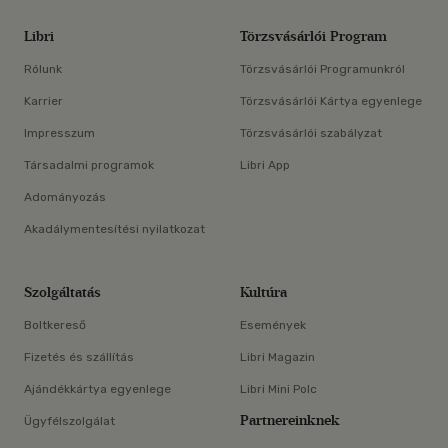
Libri
Törzsvásárlói Program
Rólunk
Törzsvásárlói Programunkról
Karrier
Törzsvásárlói Kártya egyenlege
Impresszum
Törzsvásárlói szabályzat
Társadalmi programok
Libri App
Adományozás
Akadálymentesítési nyilatkozat
Szolgáltatás
Kultúra
Boltkereső
Események
Fizetés és szállítás
Libri Magazin
Ajándékkártya egyenlege
Libri Mini Polc
Partnereinknek
Ügyfélszolgálat