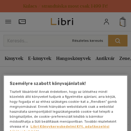
Kulacs / strandtáska most csak 1499 Ft!
Rendezés
Törzsvásárlói Kártya adatai
Rendezés
Kiadás éve szerint csökkenő
Részletes keresés
Kiadás éve szerint növekvő
Ár szerint csökkenő
Könyvek
E-könyvek
Hangoskönyvek
Antikvár
Zene,
Ár szerint növekvő
Nicki Esler Gill
Eladott darabszám szerint csökkenő
Személyre szabott könyvajánlatok!
Eladott darabszám szerint növekvő
Tisztelt Vásárlónk! Annak érdekében, hogy az ízléséhez minél
Cím szerint A-Z
közelebb álló könyveket tudjunk a figyelmébe ajánlani, arra kérjük,
Művei
hogy fogadja el az ehhez szükséges cookie-kat a „Rendben” gomb
Szerző szerint A-Z
megnyomásával. Ennek hiányában weboldalunk csak a weboldal
használata szempontjából legszükségesebb cookie-kat telepíti a
Szűrés
Rendezés
böngészőjébe, de cookie-preferenciáit később is bármikor
Megjelenítés
módosíthatja a Süti beállítások menüpontban. További részletekért
olvassa el a
Libri Könyvkereskedelmi Kft. adatkezelési
20 db / oldal