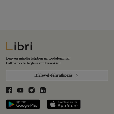
Libri
Legyen mindig képben az irodalommal!
Iratkozzon fel legfrissebb híreinkért!
Hírlevél-feliratkozás
Libri a Facebookon
Libri a Youtube-on
Libri az Instagramon
Libri a LinkedInen
Libri applikáció Szerezd meg: Google P
Libri applikáció 