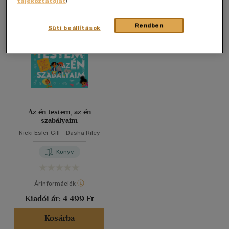
tájékoztatóját
!
Összesen
1
db
40 db / oldal
Rendben
Süti beállítások
Alkalmaz
Az én testem, az én
szabályaim
Nicki Esler Gill
-
Dasha Riley
Könyv
Árinformációk
Kiadói ár:
4 499 Ft
Kosárba