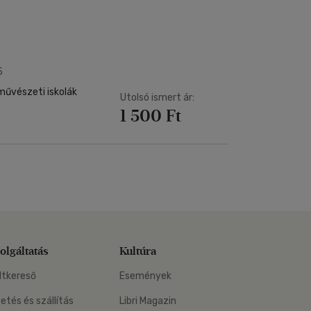
Kártya
Vallás, mitológia
m
Képeslap
és Természet
yv
Naptár
k
Papír, írószer
5
ok
művészeti iskolák
Utolsó ismert ár:
1 500 Ft
olgáltatás
Kultúra
ltkereső
Események
zetés és szállítás
Libri Magazin